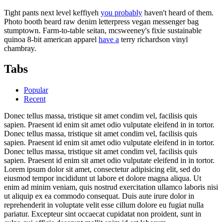
Tight pants next level keffiyeh
you probably
haven't heard of them.
Photo booth beard raw denim letterpress vegan messenger bag
stumptown. Farm-to-table seitan, mcsweeney's fixie sustainable
quinoa 8-bit american apparel
have a
terry richardson vinyl
chambray.
Tabs
Popular
Recent
Donec tellus massa, tristique sit amet condim vel, facilisis quis
sapien. Praesent id enim sit amet odio vulputate eleifend in in tortor.
Donec tellus massa, tristique sit amet condim vel, facilisis quis
sapien. Praesent id enim sit amet odio vulputate eleifend in in tortor.
Donec tellus massa, tristique sit amet condim vel, facilisis quis
sapien. Praesent id enim sit amet odio vulputate eleifend in in tortor.
Lorem ipsum dolor sit amet, consectetur adipisicing elit, sed do
eiusmod tempor incididunt ut labore et dolore magna aliqua. Ut
enim ad minim veniam, quis nostrud exercitation ullamco laboris nisi
ut aliquip ex ea commodo consequat. Duis aute irure dolor in
reprehenderit in voluptate velit esse cillum dolore eu fugiat nulla
pariatur. Excepteur sint occaecat cupidatat non proident, sunt in