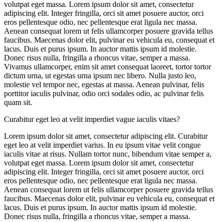
volutpat eget massa. Lorem ipsum dolor sit amet, consectetur
adipiscing elit. Integer fringilla, orci sit amet posuere auctor, orci
eros pellentesque odio, nec pellentesque erat ligula nec massa.
Aenean consequat lorem ut felis ullamcorper posuere gravida tellus
faucibus. Maecenas dolor elit, pulvinar eu vehicula eu, consequat et
lacus. Duis et purus ipsum. In auctor mattis ipsum id molestie.
Donec risus nulla, fringilla a rhoncus vitae, semper a massa.
Vivamus ullamcorper, enim sit amet consequat laoreet, tortor tortor
dictum urna, ut egestas urna ipsum nec libero. Nulla justo leo,
molestie vel tempor nec, egestas at massa. Aenean pulvinar, felis
porttitor iaculis pulvinar, odio orci sodales odio, ac pulvinar felis
quam sit.
Curabitur eget leo at velit imperdiet vague iaculis vitaes?
Lorem ipsum dolor sit amet, consectetur adipiscing elit. Curabitur
eget leo at velit imperdiet varius. In eu ipsum vitae velit congue
iaculis vitae at risus. Nullam tortor nunc, bibendum vitae semper a,
volutpat eget massa. Lorem ipsum dolor sit amet, consectetur
adipiscing elit. Integer fringilla, orci sit amet posuere auctor, orci
eros pellentesque odio, nec pellentesque erat ligula nec massa.
Aenean consequat lorem ut felis ullamcorper posuere gravida tellus
faucibus. Maecenas dolor elit, pulvinar eu vehicula eu, consequat et
lacus. Duis et purus ipsum. In auctor mattis ipsum id molestie.
Donec risus nulla, fringilla a rhoncus vitae, semper a massa.