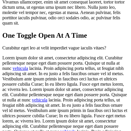
Vivamus ullamcorper, enim sit amet consequat laoreet, tortor tortor
dictum urna, ut egestas urna ipsum nec libero. Nulla justo leo,
molestie vel tempor nec, egestas at massa. Aenean pulvinar, felis
porttitor iaculis pulvinar, odio orci sodales odio, ac pulvinar felis
quam sit.
One Toggle Open At A Time
Curabitur eget leo at velit imperdiet vague iaculis vitaes?
Lorem ipsum dolor sit amet, consectetur adipiscing elit. Curabitur
pellentesque neque eget diam posuere porta. Quisque ut nulla at
nunc
vehicula
lacinia. Proin adipiscing porta tellus, ut feugiat nibh
adipiscing sit amet. In eu justo a felis faucibus ornare vel id metus.
Vestibulum ante ipsum primis in faucibus orci luctus et ultrices
posuere cubilia Curae; In eu libero ligula. Fusce eget metus lorem,
ac viverra leo. Lorem ipsum dolor sit amet, consectetur adipiscing
elit. Curabitur pellentesque neque eget diam posuere porta. Quisque
ut nulla at nunc
vehicula
lacinia. Proin adipiscing porta tellus, ut
feugiat nibh adipiscing sit amet. In eu justo a felis faucibus ornare
vel id metus. Vestibulum ante ipsum primis in faucibus orci luctus et
ultrices posuere cubilia Curae; In eu libero ligula. Fusce eget metus
lorem, ac viverra leo. Lorem ipsum dolor sit amet, consectetur
adipiscing elit. Curabitur pellentesque neque eget diam posuere