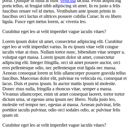
porta. Quisque ut nulla at nunc
vehicula
lacinia. Proin adipiscing
porta tellus, ut feugiat nibh adipiscing sit amet. In eu justo a felis
faucibus ornare vel id metus. Vestibulum ante ipsum primis in
faucibus orci luctus et ultrices posuere cubilia Curae; In eu libero
ligula. Fusce eget metus lorem, ac viverra leo.
Curabitur eget leo at velit imperdiet vague iaculis vitaes?
Lorem ipsum dolor sit amet, consectetur adipiscing elit. Curabitur
eget leo at velit imperdiet varius. In eu ipsum vitae velit congue
iaculis vitae at risus. Nullam tortor nunc, bibendum vitae semper a,
volutpat eget massa. Lorem ipsum dolor sit amet, consectetur
adipiscing elit. Integer fringilla, orci sit amet posuere auctor, orci
eros pellentesque odio, nec pellentesque erat ligula nec massa.
Aenean consequat lorem ut felis ullamcorper posuere gravida tellus
faucibus. Maecenas dolor elit, pulvinar eu vehicula eu, consequat et
lacus. Duis et purus ipsum. In auctor mattis ipsum id molestie.
Donec risus nulla, fringilla a rhoncus vitae, semper a massa.
Vivamus ullamcorper, enim sit amet consequat laoreet, tortor tortor
dictum urna, ut egestas urna ipsum nec libero. Nulla justo leo,
molestie vel tempor nec, egestas at massa. Aenean pulvinar, felis
porttitor iaculis pulvinar, odio orci sodales odio, ac pulvinar felis
quam sit.
Curabitur eget leo at velit imperdiet vague iaculis vitaes?