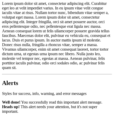
Lorem ipsum dolor sit amet, consectetur adipiscing elit. Curabitur
eget leo at velit imperdiet varius. In eu ipsum vitae velit congue
iaculis vitae at risus. Nullam tortor nunc, bibendum vitae semper a,
volutpat eget massa. Lorem ipsum dolor sit amet, consectetur
adipiscing elit. Integer fringilla, orci sit amet posuere auctor, orci
eros pellentesque odio, nec pellentesque erat ligula nec massa.
Aenean consequat lorem ut felis ullamcorper posuere gravida tellus
faucibus. Maecenas dolor elit, pulvinar eu vehicula eu, consequat et
lacus. Duis et purus ipsum. In auctor mattis ipsum id molestie.
Donec risus nulla, fringilla a rhoncus vitae, semper a massa.
Vivamus ullamcorper, enim sit amet consequat laoreet, tortor tortor
dictum urna, ut egestas urna ipsum nec libero. Nulla justo leo,
molestie vel tempor nec, egestas at massa. Aenean pulvinar, felis
porttitor iaculis pulvinar, odio orci sodales odio, ac pulvinar felis
quam sit.
Alerts
Styles for success, info, warning, and error messages
Well done!
You successfully read this important alert message.
Heads up!
This alert needs your attention, but it's not super
important.