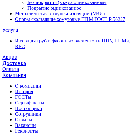
Без покрытия (кожух оцинкованный)
Покрытие оцинкованное
Металлическая заглушка изоляции (МЗИ)
Опоры скользящие хомутовые ППМ ГОСТ Р 56227
Услуги
Изоляция труб и фасонных элементов в ППУ, ППМи,
ВУС
Акции
Доставка
Оплата
Компания
О компании
История
ГОСТы
Сертификаты
Поставщики
Сотрудники
Отзывы
Вакансии
Реквизиты