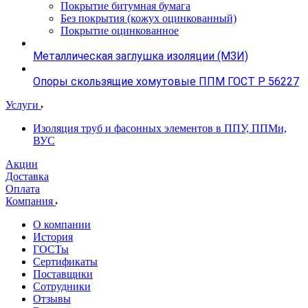
Покрытие битумная бумага
Без покрытия (кожух оцинкованный)
Покрытие оцинкованное
Металлическая заглушка изоляции (МЗИ)
Опоры скользящие хомутовые ППМ ГОСТ Р 56227
Услуги
Изоляция труб и фасонных элементов в ППУ, ППМи,
ВУС
Акции
Доставка
Оплата
Компания
О компании
История
ГОСТы
Сертификаты
Поставщики
Сотрудники
Отзывы