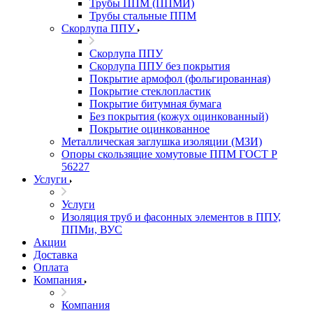
Трубы ППМ (ППМИ)
Трубы стальные ППМ
Скорлупа ППУ
Скорлупа ППУ
Скорлупа ППУ без покрытия
Покрытие армофол (фольгированная)
Покрытие стеклопластик
Покрытие битумная бумага
Без покрытия (кожух оцинкованный)
Покрытие оцинкованное
Металлическая заглушка изоляции (МЗИ)
Опоры скользящие хомутовые ППМ ГОСТ Р
56227
Услуги
Услуги
Изоляция труб и фасонных элементов в ППУ,
ППМи, ВУС
Акции
Доставка
Оплата
Компания
Компания