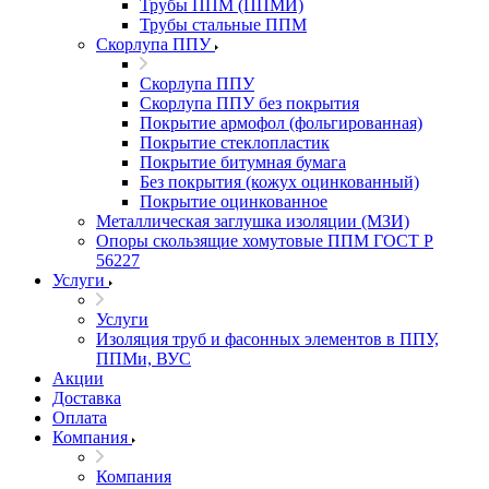
Трубы ППМ (ППМИ)
Трубы стальные ППМ
Скорлупа ППУ
Скорлупа ППУ
Скорлупа ППУ без покрытия
Покрытие армофол (фольгированная)
Покрытие стеклопластик
Покрытие битумная бумага
Без покрытия (кожух оцинкованный)
Покрытие оцинкованное
Металлическая заглушка изоляции (МЗИ)
Опоры скользящие хомутовые ППМ ГОСТ Р
56227
Услуги
Услуги
Изоляция труб и фасонных элементов в ППУ,
ППМи, ВУС
Акции
Доставка
Оплата
Компания
Компания