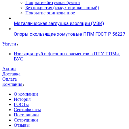
Покрытие битумная бумага
Без покрытия (кожух оцинкованный)
Покрытие оцинкованное
Металлическая заглушка изоляции (МЗИ)
Опоры скользящие хомутовые ППМ ГОСТ Р 56227
Услуги
Изоляция труб и фасонных элементов в ППУ, ППМи,
ВУС
Акции
Доставка
Оплата
Компания
О компании
История
ГОСТы
Сертификаты
Поставщики
Сотрудники
Отзывы