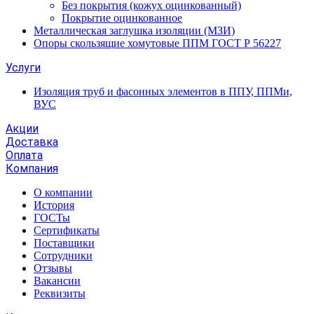
Без покрытия (кожух оцинкованный)
Покрытие оцинкованное
Металлическая заглушка изоляции (МЗИ)
Опоры скользящие хомутовые ППМ ГОСТ Р 56227
Услуги
Изоляция труб и фасонных элементов в ППУ, ППМи,
ВУС
Акции
Доставка
Оплата
Компания
О компании
История
ГОСТы
Сертификаты
Поставщики
Сотрудники
Отзывы
Вакансии
Реквизиты