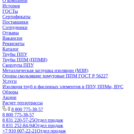
О компании
История
ГОСТы
Сертификаты
Поставщики
Сотрудники
Отзывы
Вакансии
Реквизиты
Каталог
Трубы ППУ
Трубы ППМ (ППМИ)
Скорлупа ППУ
Металлическая заглушка изоляции (МЗИ)
Опоры скользящие хомутовые ППМ ГОСТ Р 56227
Услуги
Изоляция труб и фасонных элементов в ППУ, ППМи, ВУС
Обзоры
Акции
Расчет теплотрассы
8 800 775-38-57
8 800 775-38-57
8 831 220-57-25
Отдел продаж
8 831 252-84-94
Отдел продаж
+7 910 007-22-21
Отдел продаж