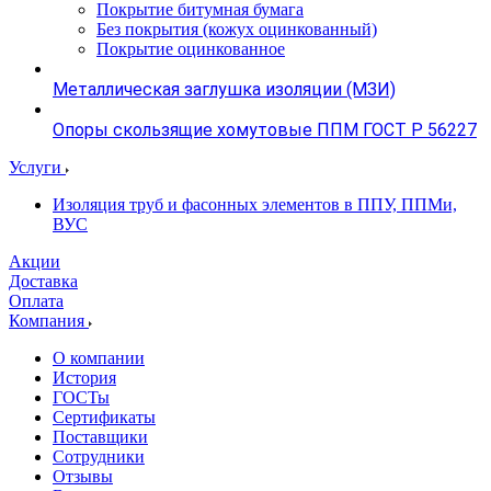
Покрытие битумная бумага
Без покрытия (кожух оцинкованный)
Покрытие оцинкованное
Металлическая заглушка изоляции (МЗИ)
Опоры скользящие хомутовые ППМ ГОСТ Р 56227
Услуги
Изоляция труб и фасонных элементов в ППУ, ППМи,
ВУС
Акции
Доставка
Оплата
Компания
О компании
История
ГОСТы
Сертификаты
Поставщики
Сотрудники
Отзывы