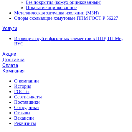
Без покрытия (кожух оцинкованный)
Покрытие оцинкованное
Металлическая заглушка изоляции (МЗИ)
Опоры скользящие хомутовые ППМ ГОСТ Р 56227
Услуги
Изоляция труб и фасонных элементов в ППУ, ППМи,
ВУС
Акции
Доставка
Оплата
Компания
О компании
История
ГОСТы
Сертификаты
Поставщики
Сотрудники
Отзывы
Вакансии
Реквизиты