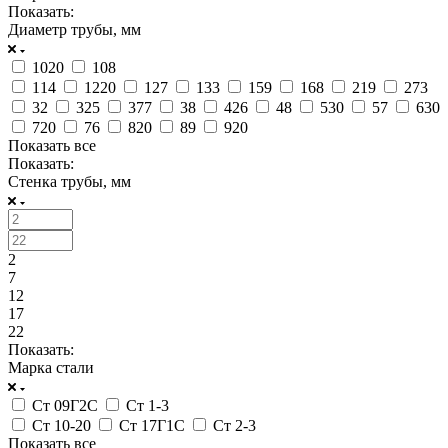
Показать:
Диаметр трубы, мм
1020
108
114
1220
127
133
159
168
219
273
32
325
377
38
426
48
530
57
630
720
76
820
89
920
Показать все
Показать:
Стенка трубы, мм
2
7
12
17
22
Показать:
Марка стали
Ст 09Г2С
Ст 1-3
Ст 10-20
Ст 17Г1С
Ст 2-3
Показать все