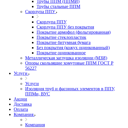
Трубы ППМ (ППМИ)
Трубы стальные ППМ
Скорлупа ППУ
Скорлупа ППУ
Скорлупа ППУ без покрытия
Покрытие армофол (фольгированная)
Покрытие стеклопластик
Покрытие битумная бумага
Без покрытия (кожух оцинкованный)
Покрытие оцинкованное
Металлическая заглушка изоляции (МЗИ)
Опоры скользящие хомутовые ППМ ГОСТ Р
56227
Услуги
Услуги
Изоляция труб и фасонных элементов в ППУ,
ППМи, ВУС
Акции
Доставка
Оплата
Компания
Компания