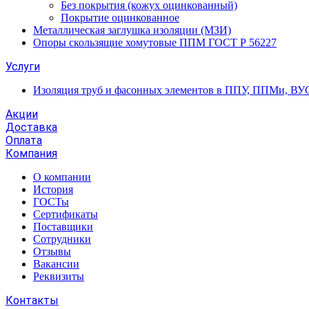
Без покрытия (кожух оцинкованный)
Покрытие оцинкованное
Металлическая заглушка изоляции (МЗИ)
Опоры скользящие хомутовые ППМ ГОСТ Р 56227
Услуги
Изоляция труб и фасонных элементов в ППУ, ППМи, ВУ
Акции
Доставка
Оплата
Компания
О компании
История
ГОСТы
Сертификаты
Поставщики
Сотрудники
Отзывы
Вакансии
Реквизиты
Контакты