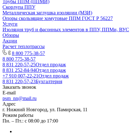
Трубы ППМ (ППМИ)
Скорлупа ППУ
Металлическая заглушка изоляции (МЗИ)
Опоры скользящие хомутовые ППМ ГОСТ Р 56227
Услуги
Изоляция труб и фасонных элементов в ППУ, ППМи, ВУС
Обзоры
Акции
Расчет теплотрассы
8 800 775-38-57
8 800 775-38-57
8 831 220-57-25
Отдел продаж
8 831 252-84-94
Отдел продаж
+7 910 007-22-21
Отдел продаж
8 831 220-57-23
Бухгалтерия
Заказать звонок
E-mail
psm_nn@mail.ru
Адрес
г. Нижний Новгород, ул. Памирская, 11
Режим работы
Пн. – Пт.: с 08:00 до 17:00