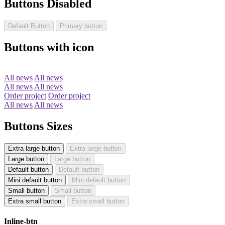
Buttons Disabled
Default Button
Primary button
Buttons with icon
All news
All news
All news
All news
Order project
Order project
All news
All news
Buttons Sizes
Extra large button
Extra large button
Large button
Large button
Default button
Default button
Mini default button
Mini default button
Small button
Small button
Extra small button
Extra small button
Inline-btn