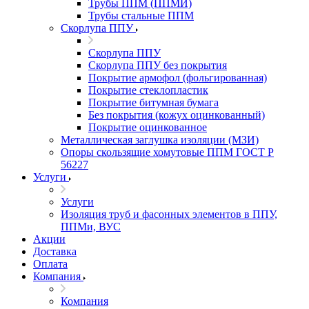
Трубы ППМ (ППМИ)
Трубы стальные ППМ
Скорлупа ППУ
Скорлупа ППУ
Скорлупа ППУ без покрытия
Покрытие армофол (фольгированная)
Покрытие стеклопластик
Покрытие битумная бумага
Без покрытия (кожух оцинкованный)
Покрытие оцинкованное
Металлическая заглушка изоляции (МЗИ)
Опоры скользящие хомутовые ППМ ГОСТ Р
56227
Услуги
Услуги
Изоляция труб и фасонных элементов в ППУ,
ППМи, ВУС
Акции
Доставка
Оплата
Компания
Компания