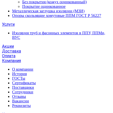
Без покрытия (кожух оцинкованный)
Покрытие оцинкованное
Металлическая заглушка изоляции (МЗИ)
Опоры скользящие хомутовые ППМ ГОСТ Р 56227
Услуги
Изоляция труб и фасонных элементов в ППУ, ППМи,
ВУС
Акции
Доставка
Оплата
Компания
О компании
История
ГОСТы
Сертификаты
Поставщики
Сотрудники
Отзывы
Вакансии
Реквизиты