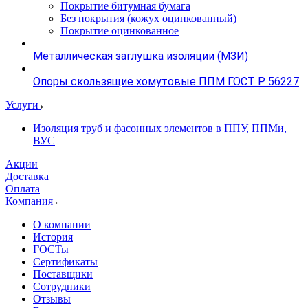
Покрытие битумная бумага
Без покрытия (кожух оцинкованный)
Покрытие оцинкованное
Металлическая заглушка изоляции (МЗИ)
Опоры скользящие хомутовые ППМ ГОСТ Р 56227
Услуги
Изоляция труб и фасонных элементов в ППУ, ППМи,
ВУС
Акции
Доставка
Оплата
Компания
О компании
История
ГОСТы
Сертификаты
Поставщики
Сотрудники
Отзывы