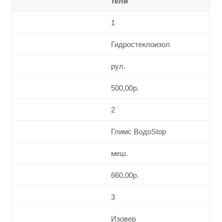
тели
1
Гидростеклоизол
рул.
500,00р.
2
Глимс ВодоStop
меш.
660,00р.
3
Изовер