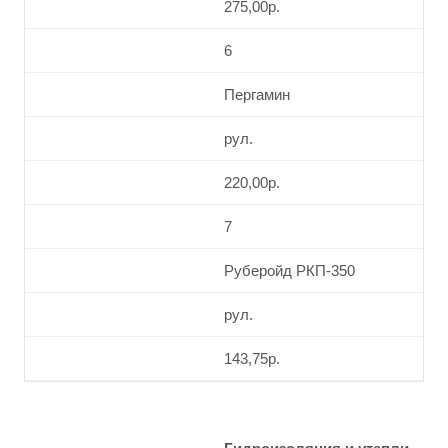
275,00р.
6
Пергамин
рул.
220,00р.
7
Руберойд РКП-350
рул.
143,75р.