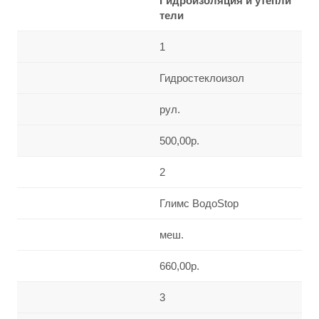
Гидроизоляция и утепли
тели
1
Гидростеклоизол
рул.
500,00р.
2
Глимс ВодоStop
меш.
660,00р.
3