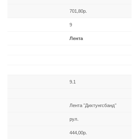
701,80р.
9
Лента
9.1
Лента "Дихтунгсбанд"
рул.
444,00р.