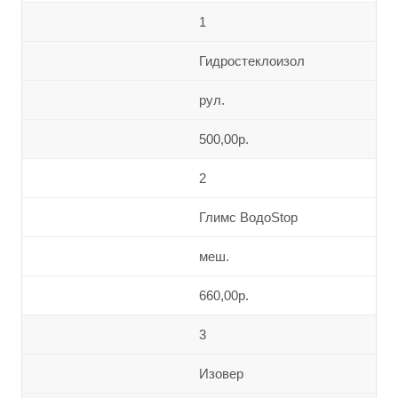
1
Гидростеклоизол
рул.
500,00р.
2
Глимс ВодоStop
меш.
660,00р.
3
Изовер