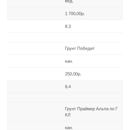
вед.
1 700,00р.
8.3
Грунт Победит
кан.
250,00р.
8.4
Грунт Праймер Альпа по Г
КЛ
кан.