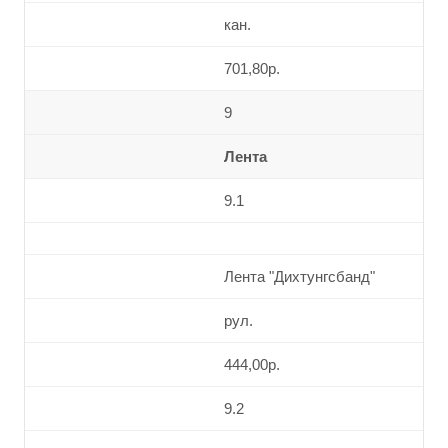
кан.
701,80р.
9
Лента
9.1
Лента "Дихтунгсбанд"
рул.
444,00р.
9.2