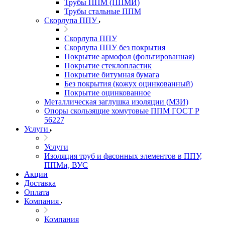
Трубы ППМ (ППМИ)
Трубы стальные ППМ
Скорлупа ППУ
Скорлупа ППУ
Скорлупа ППУ без покрытия
Покрытие армофол (фольгированная)
Покрытие стеклопластик
Покрытие битумная бумага
Без покрытия (кожух оцинкованный)
Покрытие оцинкованное
Металлическая заглушка изоляции (МЗИ)
Опоры скользящие хомутовые ППМ ГОСТ Р
56227
Услуги
Услуги
Изоляция труб и фасонных элементов в ППУ,
ППМи, ВУС
Акции
Доставка
Оплата
Компания
Компания