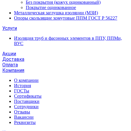
Без покрытия (кожух оцинкованный)
Покрытие оцинкованное
Металлическая заглушка изоляции (МЗИ)
Опоры скользящие хомутовые ППМ ГОСТ Р 56227
Услуги
Изоляция труб и фасонных элементов в ППУ, ППМи,
ВУС
Акции
Доставка
Оплата
Компания
О компании
История
ГОСТы
Сертификаты
Поставщики
Сотрудники
Отзывы
Вакансии
Реквизиты