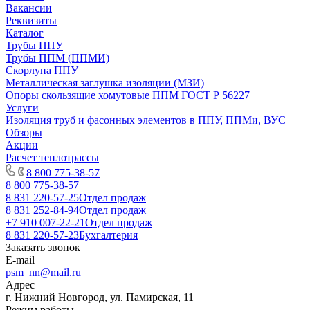
Вакансии
Реквизиты
Каталог
Трубы ППУ
Трубы ППМ (ППМИ)
Скорлупа ППУ
Металлическая заглушка изоляции (МЗИ)
Опоры скользящие хомутовые ППМ ГОСТ Р 56227
Услуги
Изоляция труб и фасонных элементов в ППУ, ППМи, ВУС
Обзоры
Акции
Расчет теплотрассы
8 800 775-38-57
8 800 775-38-57
8 831 220-57-25
Отдел продаж
8 831 252-84-94
Отдел продаж
+7 910 007-22-21
Отдел продаж
8 831 220-57-23
Бухгалтерия
Заказать звонок
E-mail
psm_nn@mail.ru
Адрес
г. Нижний Новгород, ул. Памирская, 11
Режим работы