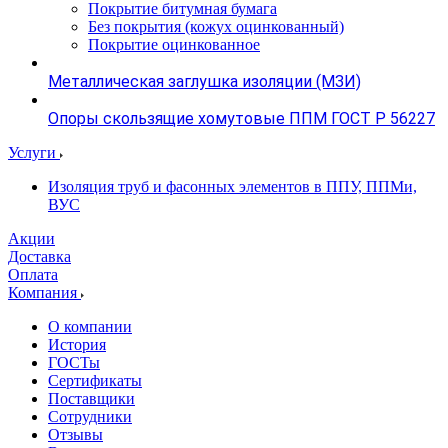
Покрытие битумная бумага
Без покрытия (кожух оцинкованный)
Покрытие оцинкованное
Металлическая заглушка изоляции (МЗИ)
Опоры скользящие хомутовые ППМ ГОСТ Р 56227
Услуги
Изоляция труб и фасонных элементов в ППУ, ППМи,
ВУС
Акции
Доставка
Оплата
Компания
О компании
История
ГОСТы
Сертификаты
Поставщики
Сотрудники
Отзывы