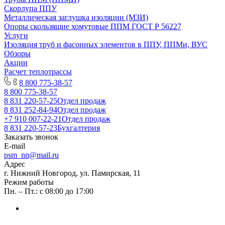
Скорлупа ППУ
Металлическая заглушка изоляции (МЗИ)
Опоры скользящие хомутовые ППМ ГОСТ Р 56227
Услуги
Изоляция труб и фасонных элементов в ППУ, ППМи, ВУС
Обзоры
Акции
Расчет теплотрассы
8 800 775-38-57
8 800 775-38-57
8 831 220-57-25
Отдел продаж
8 831 252-84-94
Отдел продаж
+7 910 007-22-21
Отдел продаж
8 831 220-57-23
Бухгалтерия
Заказать звонок
E-mail
psm_nn@mail.ru
Адрес
г. Нижний Новгород, ул. Памирская, 11
Режим работы
Пн. – Пт.: с 08:00 до 17:00