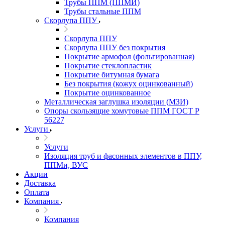
Трубы ППМ (ППМИ)
Трубы стальные ППМ
Скорлупа ППУ
Скорлупа ППУ
Скорлупа ППУ без покрытия
Покрытие армофол (фольгированная)
Покрытие стеклопластик
Покрытие битумная бумага
Без покрытия (кожух оцинкованный)
Покрытие оцинкованное
Металлическая заглушка изоляции (МЗИ)
Опоры скользящие хомутовые ППМ ГОСТ Р
56227
Услуги
Услуги
Изоляция труб и фасонных элементов в ППУ,
ППМи, ВУС
Акции
Доставка
Оплата
Компания
Компания