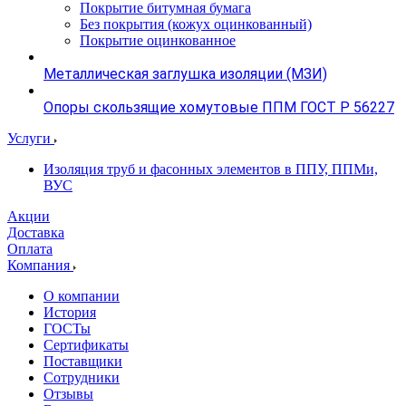
Покрытие битумная бумага
Без покрытия (кожух оцинкованный)
Покрытие оцинкованное
Металлическая заглушка изоляции (МЗИ)
Опоры скользящие хомутовые ППМ ГОСТ Р 56227
Услуги
Изоляция труб и фасонных элементов в ППУ, ППМи,
ВУС
Акции
Доставка
Оплата
Компания
О компании
История
ГОСТы
Сертификаты
Поставщики
Сотрудники
Отзывы