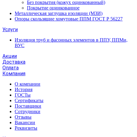
Без покрытия (кожух оцинкованный)
Покрытие оцинкованное
Металлическая заглушка изоляции (МЗИ)
Опоры скользящие хомутовые ППМ ГОСТ Р 56227
Услуги
Изоляция труб и фасонных элементов в ППУ, ППМи,
ВУС
Акции
Доставка
Оплата
Компания
О компании
История
ГОСТы
Сертификаты
Поставщики
Сотрудники
Отзывы
Вакансии
Реквизиты