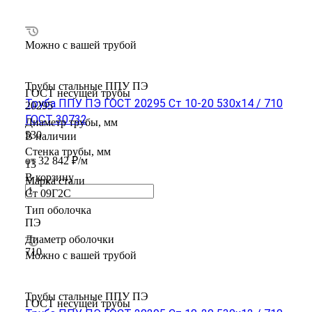
Можно с вашей трубой
Трубы стальные ППУ ПЭ
ГОСТ несущей трубы
Труба ППУ ПЭ ГОСТ 20295 Ст 10-20 530x14 / 710
20295
ГОСТ 30732
Диаметр трубы, мм
530
В наличии
Стенка трубы, мм
от 32 842 ₽/м
13
В корзину
Марка стали
Ст 09Г2С
Тип оболочка
ПЭ
Диаметр оболочки
710
Можно с вашей трубой
Трубы стальные ППУ ПЭ
ГОСТ несущей трубы