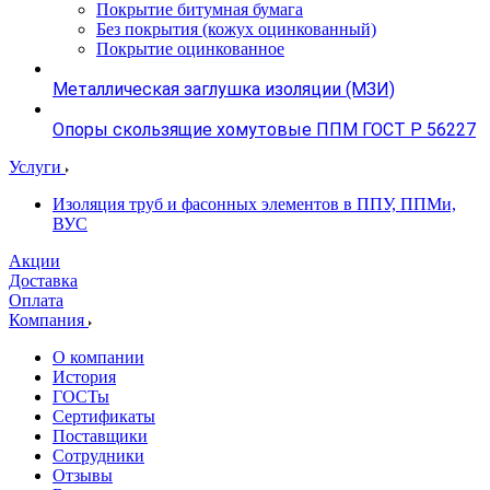
Покрытие битумная бумага
Без покрытия (кожух оцинкованный)
Покрытие оцинкованное
Металлическая заглушка изоляции (МЗИ)
Опоры скользящие хомутовые ППМ ГОСТ Р 56227
Услуги
Изоляция труб и фасонных элементов в ППУ, ППМи,
ВУС
Акции
Доставка
Оплата
Компания
О компании
История
ГОСТы
Сертификаты
Поставщики
Сотрудники
Отзывы