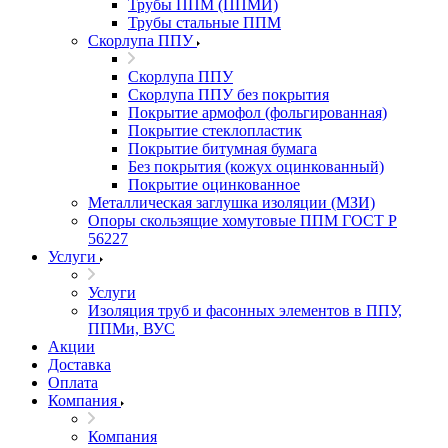
Трубы ППМ (ППМИ)
Трубы стальные ППМ
Скорлупа ППУ
Скорлупа ППУ
Скорлупа ППУ без покрытия
Покрытие армофол (фольгированная)
Покрытие стеклопластик
Покрытие битумная бумага
Без покрытия (кожух оцинкованный)
Покрытие оцинкованное
Металлическая заглушка изоляции (МЗИ)
Опоры скользящие хомутовые ППМ ГОСТ Р
56227
Услуги
Услуги
Изоляция труб и фасонных элементов в ППУ,
ППМи, ВУС
Акции
Доставка
Оплата
Компания
Компания