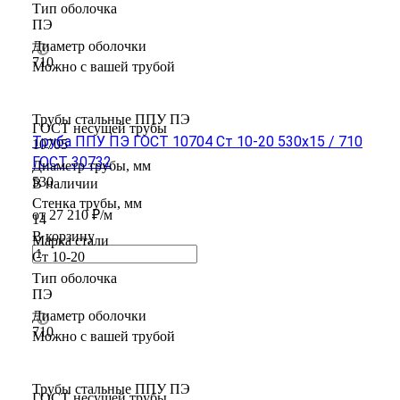
Тип оболочка
ПЭ
Диаметр оболочки
710
Можно с вашей трубой
Трубы стальные ППУ ПЭ
ГОСТ несущей трубы
Труба ППУ ПЭ ГОСТ 10704 Ст 10-20 530x15 / 710
10705
ГОСТ 30732
Диаметр трубы, мм
530
В наличии
Стенка трубы, мм
от 27 210 ₽/м
14
В корзину
Марка стали
Ст 10-20
Тип оболочка
ПЭ
Диаметр оболочки
710
Можно с вашей трубой
Трубы стальные ППУ ПЭ
ГОСТ несущей трубы