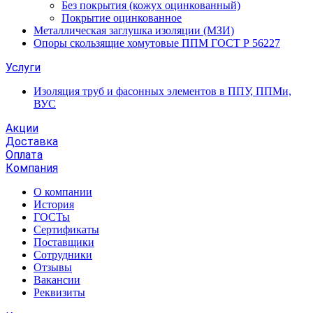
Без покрытия (кожух оцинкованный)
Покрытие оцинкованное
Металлическая заглушка изоляции (МЗИ)
Опоры скользящие хомутовые ППМ ГОСТ Р 56227
Услуги
Изоляция труб и фасонных элементов в ППУ, ППМи,
ВУС
Акции
Доставка
Оплата
Компания
О компании
История
ГОСТы
Сертификаты
Поставщики
Сотрудники
Отзывы
Вакансии
Реквизиты