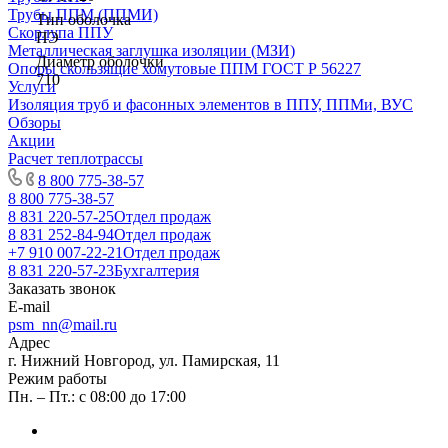
Трубы ППМ (ППМИ)
Тип оболочка
Скорлупа ППУ
ПЭ
Металлическая заглушка изоляции (МЗИ)
Диаметр оболочки
Опоры скользящие хомутовые ППМ ГОСТ Р 56227
710
Услуги
Изоляция труб и фасонных элементов в ППУ, ППМи, ВУС
Обзоры
Акции
Расчет теплотрассы
8 800 775-38-57
8 800 775-38-57
8 831 220-57-25
Отдел продаж
8 831 252-84-94
Отдел продаж
+7 910 007-22-21
Отдел продаж
8 831 220-57-23
Бухгалтерия
Заказать звонок
E-mail
psm_nn@mail.ru
Адрес
г. Нижний Новгород, ул. Памирская, 11
Режим работы
Пн. – Пт.: с 08:00 до 17:00