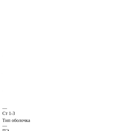
Характеристики
ГОСТ несущей трубы
?
Основная труба
—
10706
Диаметр трубы, мм
—
530
Стенка трубы, мм
—
16
Марка стали
—
Ст 1-3
Тип оболочка
—
ПЭ