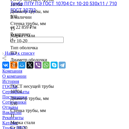
Труба ППУ ПЭ ГОСТ 10704 Ст 10-20 530x11 / 710
10704
ГОСТ 30732
Диаметр трубы, мм
530
В наличии
Стенка трубы, мм
от 22 859 ₽/м
15
В корзину
Марка стали
Ст 10-20
Тип оболочка
ПЭ
Назад к списку
Диаметр оболочки
710
Компания
О компании
История
ГОСТ несущей трубы
ГОСТы
10704
Сертификаты
Поставщики
Диаметр трубы, мм
Сотрудники
530
Отзывы
Стенка трубы, мм
Вакансии
11
Реквизиты
Марка стали
Каталог
Ст 10-20
Трубы ППУ