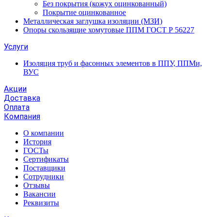
Без покрытия (кожух оцинкованный)
Покрытие оцинкованное
Металлическая заглушка изоляции (МЗИ)
Опоры скользящие хомутовые ППМ ГОСТ Р 56227
Услуги
Изоляция труб и фасонных элементов в ППУ, ППМи,
ВУС
Акции
Доставка
Оплата
Компания
О компании
История
ГОСТы
Сертификаты
Поставщики
Сотрудники
Отзывы
Вакансии
Реквизиты