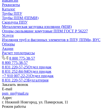
Вакансии
Реквизиты
Каталог
Трубы ППУ
Трубы ППМ (ППМИ)
Скорлупа ППУ
Металлическая заглушка изоляции (МЗИ)
Опоры скользящие хомутовые ППМ ГОСТ Р 56227
Услуги
Изоляция труб и фасонных элементов в ППУ, ППМи, ВУС
Обзоры
Акции
Расчет теплотрассы
8 800 775-38-57
8 800 775-38-57
8 831 220-57-25
Отдел продаж
8 831 252-84-94
Отдел продаж
+7 910 007-22-21
Отдел продаж
8 831 220-57-23
Бухгалтерия
Заказать звонок
E-mail
psm_nn@mail.ru
Адрес
г. Нижний Новгород, ул. Памирская, 11
Режим работы