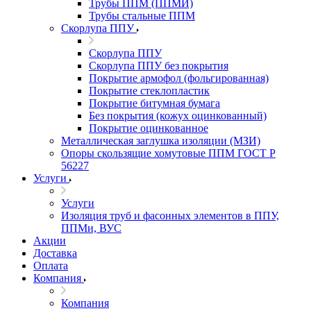
Трубы ППМ (ППМИ)
Трубы стальные ППМ
Скорлупа ППУ
Скорлупа ППУ
Скорлупа ППУ без покрытия
Покрытие армофол (фольгированная)
Покрытие стеклопластик
Покрытие битумная бумага
Без покрытия (кожух оцинкованный)
Покрытие оцинкованное
Металлическая заглушка изоляции (МЗИ)
Опоры скользящие хомутовые ППМ ГОСТ Р
56227
Услуги
Услуги
Изоляция труб и фасонных элементов в ППУ,
ППМи, ВУС
Акции
Доставка
Оплата
Компания
Компания