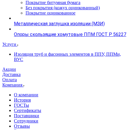
Покрытие битумная бумага
Без покрытия (кожух оцинкованный)
Покрытие оцинкованное
Металлическая заглушка изоляции (МЗИ)
Опоры скользящие хомутовые ППМ ГОСТ Р 56227
Услуги
Изоляция труб и фасонных элементов в ППУ, ППМи,
ВУС
Акции
Доставка
Оплата
Компания
О компании
История
ГОСТы
Сертификаты
Поставщики
Сотрудники
Отзывы