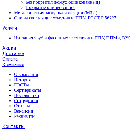
Без покрытия (кожух оцинкованный)
Покрытие оцинкованное
Металлическая заглушка изоляции (МЗИ)
Опоры скользящие хомутовые ППМ ГОСТ Р 56227
Услуги
Изоляция труб и фасонных элементов в ППУ, ППМи, ВУ
Акции
Доставка
Оплата
Компания
О компании
История
ГОСТы
Сертификаты
Поставщики
Сотрудники
Отзывы
Вакансии
Реквизиты
Контакты