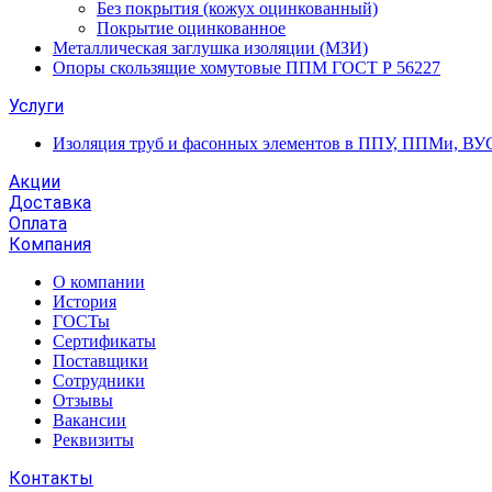
Без покрытия (кожух оцинкованный)
Покрытие оцинкованное
Металлическая заглушка изоляции (МЗИ)
Опоры скользящие хомутовые ППМ ГОСТ Р 56227
Услуги
Изоляция труб и фасонных элементов в ППУ, ППМи, ВУ
Акции
Доставка
Оплата
Компания
О компании
История
ГОСТы
Сертификаты
Поставщики
Сотрудники
Отзывы
Вакансии
Реквизиты
Контакты