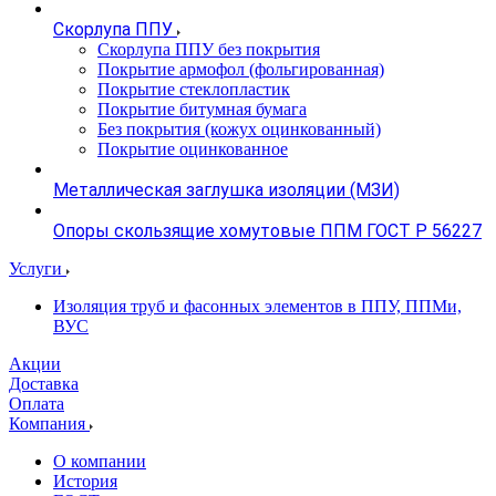
Скорлупа ППУ
Скорлупа ППУ без покрытия
Покрытие армофол (фольгированная)
Покрытие стеклопластик
Покрытие битумная бумага
Без покрытия (кожух оцинкованный)
Покрытие оцинкованное
Металлическая заглушка изоляции (МЗИ)
Опоры скользящие хомутовые ППМ ГОСТ Р 56227
Услуги
Изоляция труб и фасонных элементов в ППУ, ППМи,
ВУС
Акции
Доставка
Оплата
Компания
О компании
История