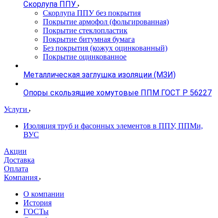
Скорлупа ППУ
Скорлупа ППУ без покрытия
Покрытие армофол (фольгированная)
Покрытие стеклопластик
Покрытие битумная бумага
Без покрытия (кожух оцинкованный)
Покрытие оцинкованное
Металлическая заглушка изоляции (МЗИ)
Опоры скользящие хомутовые ППМ ГОСТ Р 56227
Услуги
Изоляция труб и фасонных элементов в ППУ, ППМи,
ВУС
Акции
Доставка
Оплата
Компания
О компании
История
ГОСТы