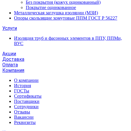
Без покрытия (кожух оцинкованный)
Покрытие оцинкованное
Металлическая заглушка изоляции (МЗИ)
Опоры скользящие хомутовые ППМ ГОСТ Р 56227
Услуги
Изоляция труб и фасонных элементов в ППУ, ППМи,
ВУС
Акции
Доставка
Оплата
Компания
О компании
История
ГОСТы
Сертификаты
Поставщики
Сотрудники
Отзывы
Вакансии
Реквизиты