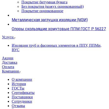
Покрытие битумная бумага
Без покрытия (кожух оцинкованный)
Покрытие оцинкованное
Металлическая заглушка изоляции (МЗИ)
Опоры скользящие хомутовые ППМ ГОСТ Р 56227
Услуги
Изоляция труб и фасонных элементов в ППУ, ППМи,
ВУС
Акции
Доставка
Оплата
Компания
О компании
История
ГОСТы
Сертификаты
Поставщики
Сотрудники
Отзывы