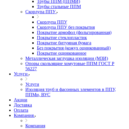
Трубы ППМ (ППМИ)
Трубы стальные ППМ
Скорлупа ППУ
Скорлупа ППУ
Скорлупа ППУ без покрытия
Покрытие армофол (фольгированная)
Покрытие стеклопластик
Покрытие битумная бумага
Без покрытия (кожух оцинкованный)
Покрытие оцинкованное
Металлическая заглушка изоляции (МЗИ)
Опоры скользящие хомутовые ППМ ГОСТ Р
56227
Услуги
Услуги
Изоляция труб и фасонных элементов в ППУ,
ППМи, ВУС
Акции
Доставка
Оплата
Компания
Компания