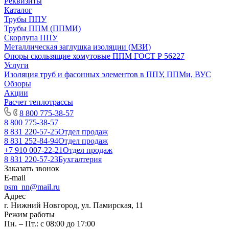
Реквизиты
Каталог
Трубы ППУ
Трубы ППМ (ППМИ)
Скорлупа ППУ
Металлическая заглушка изоляции (МЗИ)
Опоры скользящие хомутовые ППМ ГОСТ Р 56227
Услуги
Изоляция труб и фасонных элементов в ППУ, ППМи, ВУС
Обзоры
Акции
Расчет теплотрассы
8 800 775-38-57
8 800 775-38-57
8 831 220-57-25
Отдел продаж
8 831 252-84-94
Отдел продаж
+7 910 007-22-21
Отдел продаж
8 831 220-57-23
Бухгалтерия
Заказать звонок
E-mail
psm_nn@mail.ru
Адрес
г. Нижний Новгород, ул. Памирская, 11
Режим работы
Пн. – Пт.: с 08:00 до 17:00