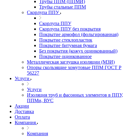
Трубы ППМ (ППМИ)
Трубы стальные ППМ
Скорлупа ППУ
Скорлупа ППУ
Скорлупа ППУ без покрытия
Покрытие армофол (фольгированная)
Покрытие стеклопластик
Покрытие битумная бумага
Без покрытия (кожух оцинкованный)
Покрытие оцинкованное
Металлическая заглушка изоляции (МЗИ)
Опоры скользящие хомутовые ППМ ГОСТ Р
56227
Услуги
Услуги
Изоляция труб и фасонных элементов в ППУ,
ППМи, ВУС
Акции
Доставка
Оплата
Компания
Компания