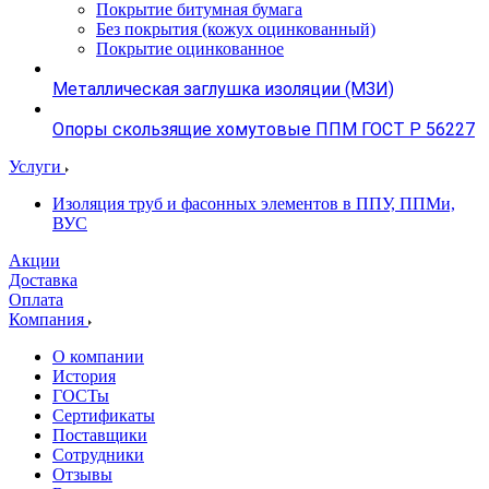
Покрытие битумная бумага
Без покрытия (кожух оцинкованный)
Покрытие оцинкованное
Металлическая заглушка изоляции (МЗИ)
Опоры скользящие хомутовые ППМ ГОСТ Р 56227
Услуги
Изоляция труб и фасонных элементов в ППУ, ППМи,
ВУС
Акции
Доставка
Оплата
Компания
О компании
История
ГОСТы
Сертификаты
Поставщики
Сотрудники
Отзывы