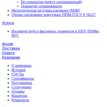
Без покрытия (кожух оцинкованный)
Покрытие оцинкованное
Металлическая заглушка изоляции (МЗИ)
Опоры скользящие хомутовые ППМ ГОСТ Р 56227
Услуги
Изоляция труб и фасонных элементов в ППУ, ППМи,
ВУС
Акции
Доставка
Оплата
Компания
О компании
История
ГОСТы
Сертификаты
Поставщики
Сотрудники
Отзывы
Вакансии
Реквизиты