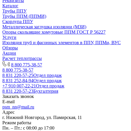
Реквизиты
Каталог
Трубы ППУ
Трубы ППМ (ППМИ)
Скорлупа ППУ
Металлическая заглушка изоляции (МЗИ)
Опоры скользящие хомутовые ППМ ГОСТ Р 56227
Услуги
Изоляция труб и фасонных элементов в ППУ, ППМи, ВУС
Обзоры
Акции
Расчет теплотрассы
8 800 775-38-57
8 800 775-38-57
8 831 220-57-25
Отдел продаж
8 831 252-84-94
Отдел продаж
+7 910 007-22-21
Отдел продаж
8 831 220-57-23
Бухгалтерия
Заказать звонок
E-mail
psm_nn@mail.ru
Адрес
г. Нижний Новгород, ул. Памирская, 11
Режим работы
Пн. – Пт.: с 08:00 до 17:00