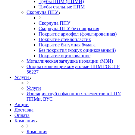
Трубы ППМ (ППМИ)
Трубы стальные ППМ
Скорлупа ППУ
Скорлупа ППУ
Скорлупа ППУ без покрытия
Покрытие армофол (фольгированная)
Покрытие стеклопластик
Покрытие битумная бумага
Без покрытия (кожух оцинкованный)
Покрытие оцинкованное
Металлическая заглушка изоляции (МЗИ)
Опоры скользящие хомутовые ППМ ГОСТ Р
56227
Услуги
Услуги
Изоляция труб и фасонных элементов в ППУ,
ППМи, ВУС
Акции
Доставка
Оплата
Компания
Компания