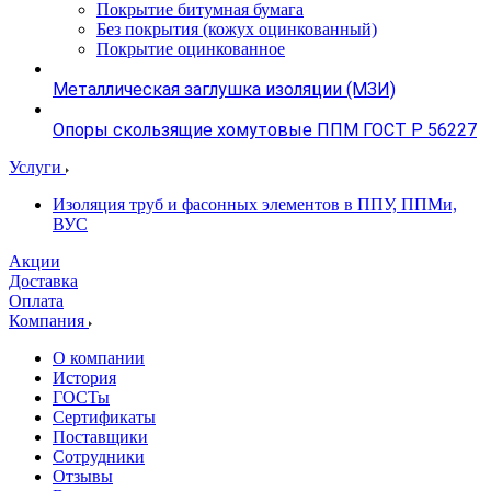
Покрытие битумная бумага
Без покрытия (кожух оцинкованный)
Покрытие оцинкованное
Металлическая заглушка изоляции (МЗИ)
Опоры скользящие хомутовые ППМ ГОСТ Р 56227
Услуги
Изоляция труб и фасонных элементов в ППУ, ППМи,
ВУС
Акции
Доставка
Оплата
Компания
О компании
История
ГОСТы
Сертификаты
Поставщики
Сотрудники
Отзывы