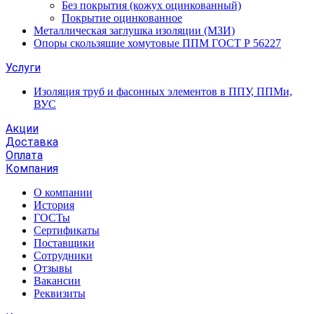
Без покрытия (кожух оцинкованный)
Покрытие оцинкованное
Металлическая заглушка изоляции (МЗИ)
Опоры скользящие хомутовые ППМ ГОСТ Р 56227
Услуги
Изоляция труб и фасонных элементов в ППУ, ППМи,
ВУС
Акции
Доставка
Оплата
Компания
О компании
История
ГОСТы
Сертификаты
Поставщики
Сотрудники
Отзывы
Вакансии
Реквизиты