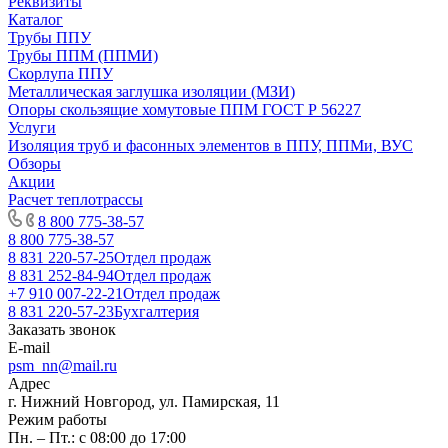
Реквизиты
Каталог
Трубы ППУ
Трубы ППМ (ППМИ)
Скорлупа ППУ
Металлическая заглушка изоляции (МЗИ)
Опоры скользящие хомутовые ППМ ГОСТ Р 56227
Услуги
Изоляция труб и фасонных элементов в ППУ, ППМи, ВУС
Обзоры
Акции
Расчет теплотрассы
8 800 775-38-57
8 800 775-38-57
8 831 220-57-25
Отдел продаж
8 831 252-84-94
Отдел продаж
+7 910 007-22-21
Отдел продаж
8 831 220-57-23
Бухгалтерия
Заказать звонок
E-mail
psm_nn@mail.ru
Адрес
г. Нижний Новгород, ул. Памирская, 11
Режим работы
Пн. – Пт.: с 08:00 до 17:00