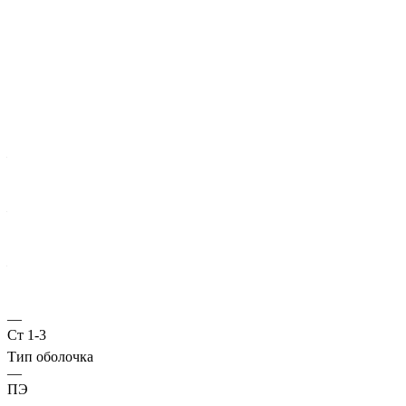
Характеристики
ГОСТ несущей трубы
?
Основная труба
—
10706
Диаметр трубы, мм
—
159
Стенка трубы, мм
—
7
Марка стали
—
Ст 1-3
Тип оболочка
—
ПЭ