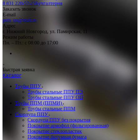
8 831 220-57-23
Бухгалтерия
Заказать звонок
E-mail
psm_nn@mail.ru
Адрес
г. Нижний Новгород, ул. Памирская, 11
Режим работы
Пн. – Пт.: с 08:00 до 17:00
Быстрая заявка
Каталог
Трубы ППУ
Трубы стальные ППУ ПЭ
Трубы стальные ППУ ОЦ
Трубы ППМ (ППМИ)
Трубы стальные ППМ
Скорлупа ППУ
Скорлупа ППУ без покрытия
Покрытие армофол (фольгированная)
Покрытие стеклопластик
Покрытие битумная бумага