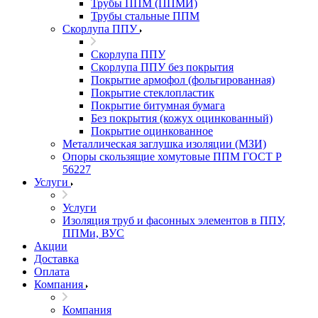
Трубы ППМ (ППМИ)
Трубы стальные ППМ
Скорлупа ППУ
Скорлупа ППУ
Скорлупа ППУ без покрытия
Покрытие армофол (фольгированная)
Покрытие стеклопластик
Покрытие битумная бумага
Без покрытия (кожух оцинкованный)
Покрытие оцинкованное
Металлическая заглушка изоляции (МЗИ)
Опоры скользящие хомутовые ППМ ГОСТ Р
56227
Услуги
Услуги
Изоляция труб и фасонных элементов в ППУ,
ППМи, ВУС
Акции
Доставка
Оплата
Компания
Компания