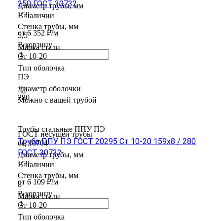
250 ГОСТ 30732
Диаметр трубы, мм
159
В наличии
Стенка трубы, мм
от 6 352 ₽/м
5,5
В корзину
Марка стали
Ст 10-20
Тип оболочка
ПЭ
Диаметр оболочки
280
Можно с вашей трубой
Трубы стальные ППУ ПЭ
ГОСТ несущей трубы
Труба ППУ ПЭ ГОСТ 20295 Ст 10-20 159x8 / 280
оц 10704
ГОСТ 30732
Диаметр трубы, мм
159
В наличии
Стенка трубы, мм
от 6 109 ₽/м
8
В корзину
Марка стали
Ст 10-20
Тип оболочка