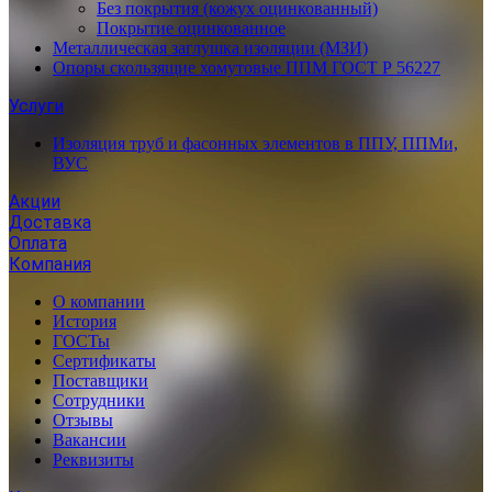
Без покрытия (кожух оцинкованный)
Покрытие оцинкованное
Металлическая заглушка изоляции (МЗИ)
Опоры скользящие хомутовые ППМ ГОСТ Р 56227
Услуги
Изоляция труб и фасонных элементов в ППУ, ППМи,
ВУС
Акции
Доставка
Оплата
Компания
О компании
История
ГОСТы
Сертификаты
Поставщики
Сотрудники
Отзывы
Вакансии
Реквизиты