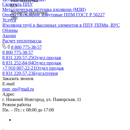
Тип оболочка
Скорлупа ППУ
ПЭ
Металлическая заглушка изоляции (МЗИ)
Диаметр оболочки
Опоры скользящие хомутовые ППМ ГОСТ Р 56227
280
Услуги
Изоляция труб и фасонных элементов в ППУ, ППМи, ВУС
Обзоры
Акции
Расчет теплотрассы
8 800 775-38-57
8 800 775-38-57
8 831 220-57-25
Отдел продаж
8 831 252-84-94
Отдел продаж
+7 910 007-22-21
Отдел продаж
8 831 220-57-23
Бухгалтерия
Заказать звонок
E-mail
psm_nn@mail.ru
Адрес
г. Нижний Новгород, ул. Памирская, 11
Режим работы
Пн. – Пт.: с 08:00 до 17:00