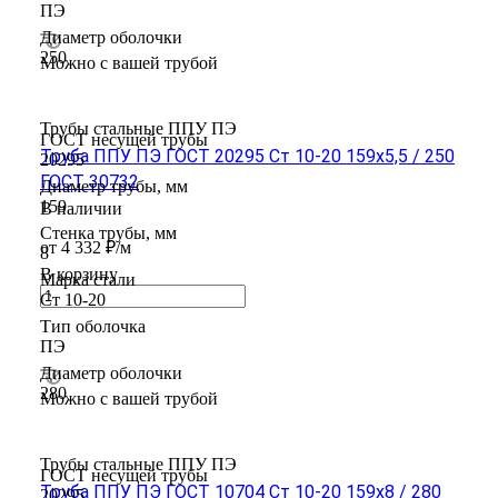
ПЭ
Диаметр оболочки
250
Можно с вашей трубой
Трубы стальные ППУ ПЭ
ГОСТ несущей трубы
Труба ППУ ПЭ ГОСТ 20295 Ст 10-20 159x5,5 / 250
20295
ГОСТ 30732
Диаметр трубы, мм
159
В наличии
Стенка трубы, мм
от 4 332 ₽/м
8
В корзину
Марка стали
Ст 10-20
Тип оболочка
ПЭ
Диаметр оболочки
280
Можно с вашей трубой
Трубы стальные ППУ ПЭ
ГОСТ несущей трубы
Труба ППУ ПЭ ГОСТ 10704 Ст 10-20 159x8 / 280
20295