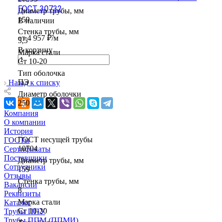
ГОСТ 30732
Диаметр трубы, мм
159
В наличии
Стенка трубы, мм
от 4 957 ₽/м
5,5
В корзину
Марка стали
Ст 10-20
Тип оболочка
ПЭ
Назад к списку
Диаметр оболочки
250
Компания
О компании
История
ГОСТ несущей трубы
ГОСТы
10704
Сертификаты
Поставщики
Диаметр трубы, мм
Сотрудники
159
Отзывы
Стенка трубы, мм
Вакансии
8
Реквизиты
Марка стали
Каталог
Ст 10-20
Трубы ППУ
Трубы ППМ (ППМИ)