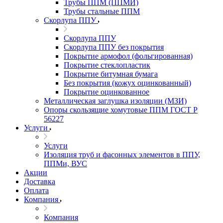
Трубы ППМ (ППМИ)
Трубы стальные ППМ
Скорлупа ППУ
Скорлупа ППУ
Скорлупа ППУ без покрытия
Покрытие армофол (фольгированная)
Покрытие стеклопластик
Покрытие битумная бумага
Без покрытия (кожух оцинкованный)
Покрытие оцинкованное
Металлическая заглушка изоляции (МЗИ)
Опоры скользящие хомутовые ППМ ГОСТ Р
56227
Услуги
Услуги
Изоляция труб и фасонных элементов в ППУ,
ППМи, ВУС
Акции
Доставка
Оплата
Компания
Компания