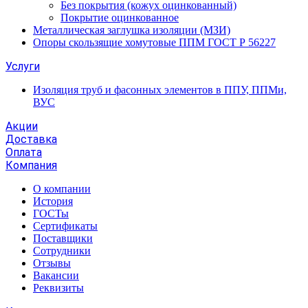
Без покрытия (кожух оцинкованный)
Покрытие оцинкованное
Металлическая заглушка изоляции (МЗИ)
Опоры скользящие хомутовые ППМ ГОСТ Р 56227
Услуги
Изоляция труб и фасонных элементов в ППУ, ППМи,
ВУС
Акции
Доставка
Оплата
Компания
О компании
История
ГОСТы
Сертификаты
Поставщики
Сотрудники
Отзывы
Вакансии
Реквизиты