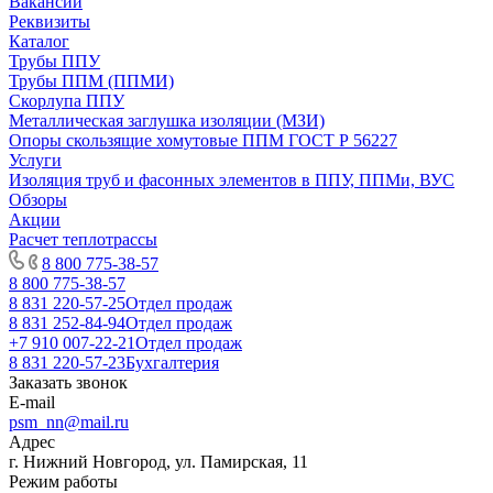
Вакансии
Реквизиты
Каталог
Трубы ППУ
Трубы ППМ (ППМИ)
Скорлупа ППУ
Металлическая заглушка изоляции (МЗИ)
Опоры скользящие хомутовые ППМ ГОСТ Р 56227
Услуги
Изоляция труб и фасонных элементов в ППУ, ППМи, ВУС
Обзоры
Акции
Расчет теплотрассы
8 800 775-38-57
8 800 775-38-57
8 831 220-57-25
Отдел продаж
8 831 252-84-94
Отдел продаж
+7 910 007-22-21
Отдел продаж
8 831 220-57-23
Бухгалтерия
Заказать звонок
E-mail
psm_nn@mail.ru
Адрес
г. Нижний Новгород, ул. Памирская, 11
Режим работы