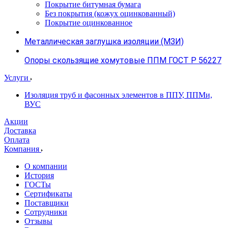
Покрытие битумная бумага
Без покрытия (кожух оцинкованный)
Покрытие оцинкованное
Металлическая заглушка изоляции (МЗИ)
Опоры скользящие хомутовые ППМ ГОСТ Р 56227
Услуги
Изоляция труб и фасонных элементов в ППУ, ППМи,
ВУС
Акции
Доставка
Оплата
Компания
О компании
История
ГОСТы
Сертификаты
Поставщики
Сотрудники
Отзывы