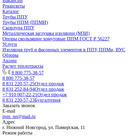
Вакансии
Реквизиты
Каталог
Трубы ППУ
Трубы ППМ (ППМИ)
Скорлупа ППУ
Металлическая заглушка изоляции (МЗИ)
Опоры скользящие хомутовые ППМ ГОСТ Р 56227
Услуги
Изоляция труб и фасонных элементов в ППУ, ППМи, ВУС
Обзоры
Акции
Расчет теплотрассы
8 800 775-38-57
8 800 775-38-57
8 831 220-57-25
Отдел продаж
8 831 252-84-94
Отдел продаж
+7 910 007-22-21
Отдел продаж
8 831 220-57-23
Бухгалтерия
Заказать звонок
E-mail
psm_nn@mail.ru
Адрес
г. Нижний Новгород, ул. Памирская, 11
Режим работы