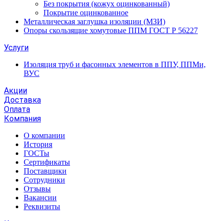
Без покрытия (кожух оцинкованный)
Покрытие оцинкованное
Металлическая заглушка изоляции (МЗИ)
Опоры скользящие хомутовые ППМ ГОСТ Р 56227
Услуги
Изоляция труб и фасонных элементов в ППУ, ППМи,
ВУС
Акции
Доставка
Оплата
Компания
О компании
История
ГОСТы
Сертификаты
Поставщики
Сотрудники
Отзывы
Вакансии
Реквизиты