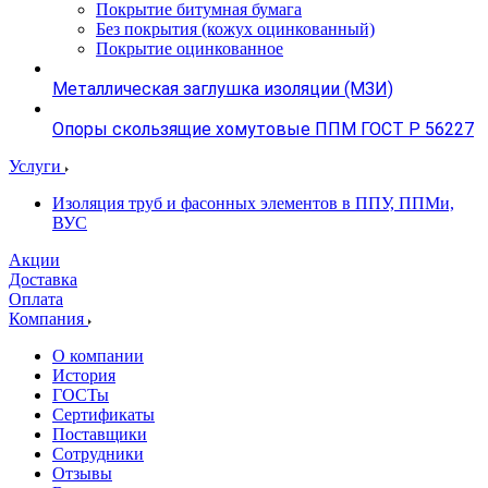
Покрытие битумная бумага
Без покрытия (кожух оцинкованный)
Покрытие оцинкованное
Металлическая заглушка изоляции (МЗИ)
Опоры скользящие хомутовые ППМ ГОСТ Р 56227
Услуги
Изоляция труб и фасонных элементов в ППУ, ППМи,
ВУС
Акции
Доставка
Оплата
Компания
О компании
История
ГОСТы
Сертификаты
Поставщики
Сотрудники
Отзывы