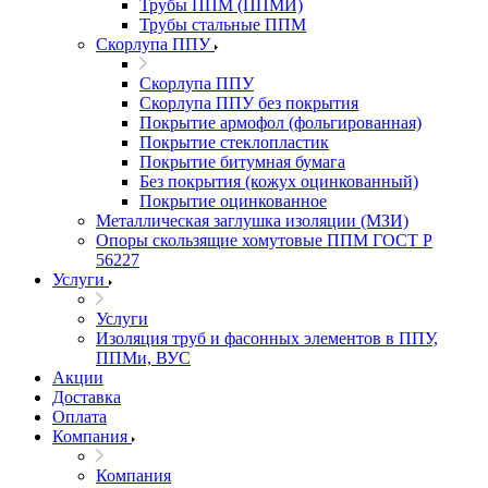
Трубы ППМ (ППМИ)
Трубы стальные ППМ
Скорлупа ППУ
Скорлупа ППУ
Скорлупа ППУ без покрытия
Покрытие армофол (фольгированная)
Покрытие стеклопластик
Покрытие битумная бумага
Без покрытия (кожух оцинкованный)
Покрытие оцинкованное
Металлическая заглушка изоляции (МЗИ)
Опоры скользящие хомутовые ППМ ГОСТ Р
56227
Услуги
Услуги
Изоляция труб и фасонных элементов в ППУ,
ППМи, ВУС
Акции
Доставка
Оплата
Компания
Компания