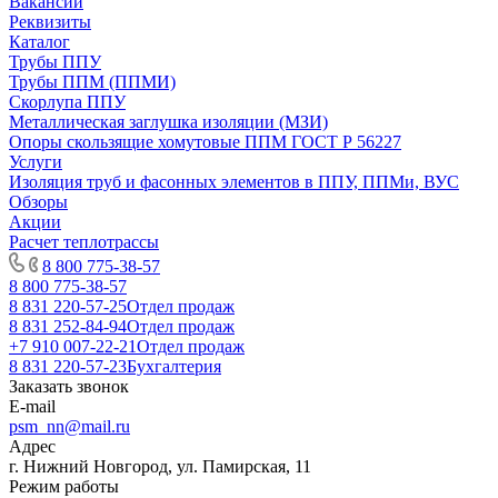
Вакансии
Реквизиты
Каталог
Трубы ППУ
Трубы ППМ (ППМИ)
Скорлупа ППУ
Металлическая заглушка изоляции (МЗИ)
Опоры скользящие хомутовые ППМ ГОСТ Р 56227
Услуги
Изоляция труб и фасонных элементов в ППУ, ППМи, ВУС
Обзоры
Акции
Расчет теплотрассы
8 800 775-38-57
8 800 775-38-57
8 831 220-57-25
Отдел продаж
8 831 252-84-94
Отдел продаж
+7 910 007-22-21
Отдел продаж
8 831 220-57-23
Бухгалтерия
Заказать звонок
E-mail
psm_nn@mail.ru
Адрес
г. Нижний Новгород, ул. Памирская, 11
Режим работы