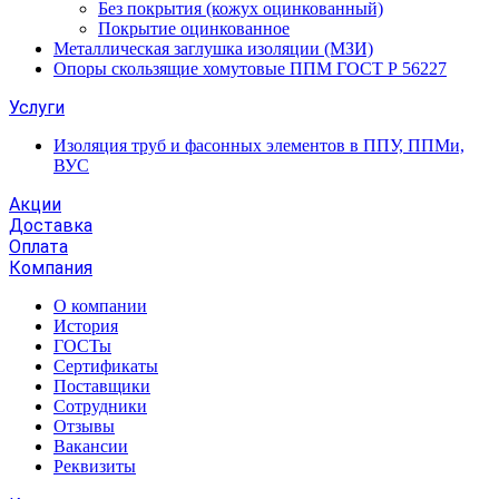
Без покрытия (кожух оцинкованный)
Покрытие оцинкованное
Металлическая заглушка изоляции (МЗИ)
Опоры скользящие хомутовые ППМ ГОСТ Р 56227
Услуги
Изоляция труб и фасонных элементов в ППУ, ППМи,
ВУС
Акции
Доставка
Оплата
Компания
О компании
История
ГОСТы
Сертификаты
Поставщики
Сотрудники
Отзывы
Вакансии
Реквизиты