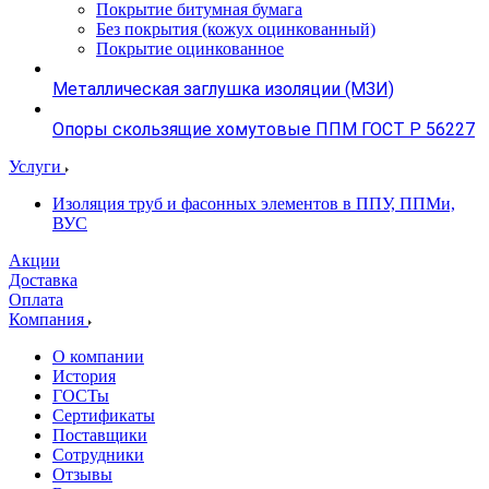
Покрытие битумная бумага
Без покрытия (кожух оцинкованный)
Покрытие оцинкованное
Металлическая заглушка изоляции (МЗИ)
Опоры скользящие хомутовые ППМ ГОСТ Р 56227
Услуги
Изоляция труб и фасонных элементов в ППУ, ППМи,
ВУС
Акции
Доставка
Оплата
Компания
О компании
История
ГОСТы
Сертификаты
Поставщики
Сотрудники
Отзывы