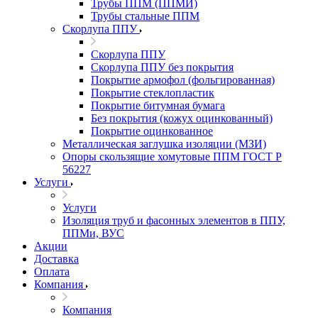
Трубы ППМ (ППМИ)
Трубы стальные ППМ
Скорлупа ППУ
Скорлупа ППУ
Скорлупа ППУ без покрытия
Покрытие армофол (фольгированная)
Покрытие стеклопластик
Покрытие битумная бумага
Без покрытия (кожух оцинкованный)
Покрытие оцинкованное
Металлическая заглушка изоляции (МЗИ)
Опоры скользящие хомутовые ППМ ГОСТ Р
56227
Услуги
Услуги
Изоляция труб и фасонных элементов в ППУ,
ППМи, ВУС
Акции
Доставка
Оплата
Компания
Компания