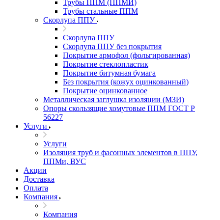
Трубы ППМ (ППМИ)
Трубы стальные ППМ
Скорлупа ППУ
Скорлупа ППУ
Скорлупа ППУ без покрытия
Покрытие армофол (фольгированная)
Покрытие стеклопластик
Покрытие битумная бумага
Без покрытия (кожух оцинкованный)
Покрытие оцинкованное
Металлическая заглушка изоляции (МЗИ)
Опоры скользящие хомутовые ППМ ГОСТ Р
56227
Услуги
Услуги
Изоляция труб и фасонных элементов в ППУ,
ППМи, ВУС
Акции
Доставка
Оплата
Компания
Компания