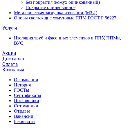
Без покрытия (кожух оцинкованный)
Покрытие оцинкованное
Металлическая заглушка изоляции (МЗИ)
Опоры скользящие хомутовые ППМ ГОСТ Р 56227
Услуги
Изоляция труб и фасонных элементов в ППУ, ППМи,
ВУС
Акции
Доставка
Оплата
Компания
О компании
История
ГОСТы
Сертификаты
Поставщики
Сотрудники
Отзывы
Вакансии
Реквизиты