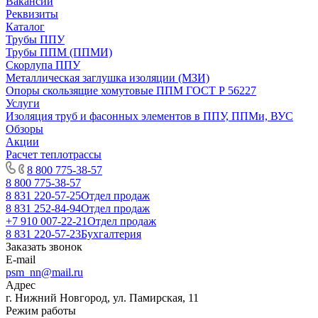
Вакансии
Реквизиты
Каталог
Трубы ППУ
Трубы ППМ (ППМИ)
Скорлупа ППУ
Металлическая заглушка изоляции (МЗИ)
Опоры скользящие хомутовые ППМ ГОСТ Р 56227
Услуги
Изоляция труб и фасонных элементов в ППУ, ППМи, ВУС
Обзоры
Акции
Расчет теплотрассы
8 800 775-38-57
8 800 775-38-57
8 831 220-57-25
Отдел продаж
8 831 252-84-94
Отдел продаж
+7 910 007-22-21
Отдел продаж
8 831 220-57-23
Бухгалтерия
Заказать звонок
E-mail
psm_nn@mail.ru
Адрес
г. Нижний Новгород, ул. Памирская, 11
Режим работы