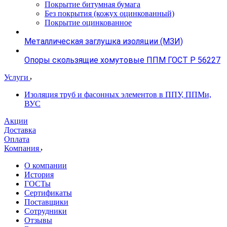
Покрытие битумная бумага
Без покрытия (кожух оцинкованный)
Покрытие оцинкованное
Металлическая заглушка изоляции (МЗИ)
Опоры скользящие хомутовые ППМ ГОСТ Р 56227
Услуги
Изоляция труб и фасонных элементов в ППУ, ППМи,
ВУС
Акции
Доставка
Оплата
Компания
О компании
История
ГОСТы
Сертификаты
Поставщики
Сотрудники
Отзывы