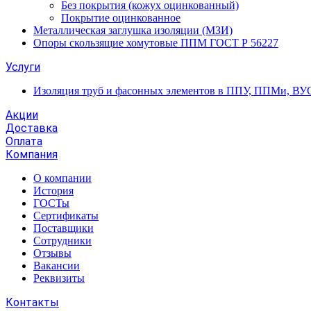
Без покрытия (кожух оцинкованный)
Покрытие оцинкованное
Металлическая заглушка изоляции (МЗИ)
Опоры скользящие хомутовые ППМ ГОСТ Р 56227
Услуги
Изоляция труб и фасонных элементов в ППУ, ППМи, ВУ
Акции
Доставка
Оплата
Компания
О компании
История
ГОСТы
Сертификаты
Поставщики
Сотрудники
Отзывы
Вакансии
Реквизиты
Контакты