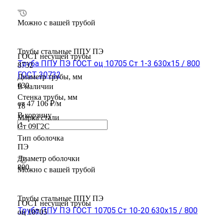
Можно с вашей трубой
Трубы стальные ППУ ПЭ
ГОСТ несущей трубы
Труба ППУ ПЭ ГОСТ оц 10705 Ст 1-3 630x15 / 800
8732
ГОСТ 30732
Диаметр трубы, мм
630
В наличии
Стенка трубы, мм
от 47 106 ₽/м
18
В корзину
Марка стали
Ст 09Г2С
Тип оболочка
ПЭ
Диаметр оболочки
800
Можно с вашей трубой
Трубы стальные ППУ ПЭ
ГОСТ несущей трубы
Труба ППУ ПЭ ГОСТ 10705 Ст 10-20 630x15 / 800
оц 10705