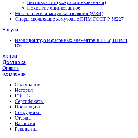
Без покрытия (кожух оцинкованный)
Покрытие оцинкованное
Металлическая заглушка изоляции (МЗИ)
Опоры скользящие хомутовые ППМ ГОСТ Р 56227
Услуги
Изоляция труб и фасонных элементов в ППУ, ППМи,
ВУС
Акции
Доставка
Оплата
Компания
О компании
История
ГОСТы
Сертификаты
Поставщики
Сотрудники
Отзывы
Вакансии
Реквизиты