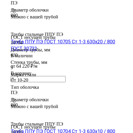
ПЭ
Диаметр оболочки
800
Можно с вашей трубой
Трубы стальные ППУ ПЭ
ГОСТ несущей трубы
Труба ППУ ПЭ ГОСТ 10705 Ст 1-3 630x20 / 800
10704
ГОСТ 30732
Диаметр трубы, мм
630
В наличии
Стенка трубы, мм
от 64 220 ₽/м
9
В корзину
Марка стали
Ст 10-20
Тип оболочка
ПЭ
Диаметр оболочки
800
Можно с вашей трубой
Трубы стальные ППУ ПЭ
ГОСТ несущей трубы
Труба ППУ ПЭ ГОСТ 10704 Ст 1-3 630x10 / 800
10705