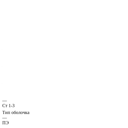
Характеристики
ГОСТ несущей трубы
?
Основная труба
—
10706
Диаметр трубы, мм
—
630
Стенка трубы, мм
—
8
Марка стали
—
Ст 1-3
Тип оболочка
—
ПЭ