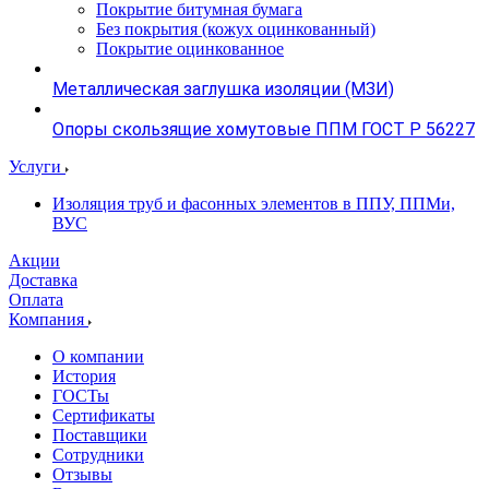
Покрытие битумная бумага
Без покрытия (кожух оцинкованный)
Покрытие оцинкованное
Металлическая заглушка изоляции (МЗИ)
Опоры скользящие хомутовые ППМ ГОСТ Р 56227
Услуги
Изоляция труб и фасонных элементов в ППУ, ППМи,
ВУС
Акции
Доставка
Оплата
Компания
О компании
История
ГОСТы
Сертификаты
Поставщики
Сотрудники
Отзывы