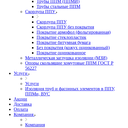
Трубы ППМ (ППМИ)
Трубы стальные ППМ
Скорлупа ППУ
Скорлупа ППУ
Скорлупа ППУ без покрытия
Покрытие армофол (фольгированная)
Покрытие стеклопластик
Покрытие битумная бумага
Без покрытия (кожух оцинкованный)
Покрытие оцинкованное
Металлическая заглушка изоляции (МЗИ)
Опоры скользящие хомутовые ППМ ГОСТ Р
56227
Услуги
Услуги
Изоляция труб и фасонных элементов в ППУ,
ППМи, ВУС
Акции
Доставка
Оплата
Компания
Компания