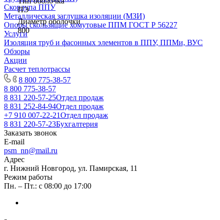
Тип оболочка
Скорлупа ППУ
ПЭ
Металлическая заглушка изоляции (МЗИ)
Диаметр оболочки
Опоры скользящие хомутовые ППМ ГОСТ Р 56227
800
Услуги
Изоляция труб и фасонных элементов в ППУ, ППМи, ВУС
Обзоры
Акции
Расчет теплотрассы
8 800 775-38-57
8 800 775-38-57
8 831 220-57-25
Отдел продаж
8 831 252-84-94
Отдел продаж
+7 910 007-22-21
Отдел продаж
8 831 220-57-23
Бухгалтерия
Заказать звонок
E-mail
psm_nn@mail.ru
Адрес
г. Нижний Новгород, ул. Памирская, 11
Режим работы
Пн. – Пт.: с 08:00 до 17:00