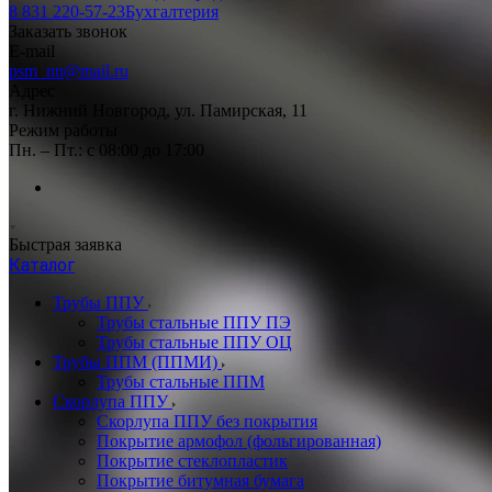
8 831 220-57-23
Бухгалтерия
Заказать звонок
E-mail
psm_nn@mail.ru
Адрес
г. Нижний Новгород, ул. Памирская, 11
Режим работы
Пн. – Пт.: с 08:00 до 17:00
Быстрая заявка
Каталог
Трубы ППУ
Трубы стальные ППУ ПЭ
Трубы стальные ППУ ОЦ
Трубы ППМ (ППМИ)
Трубы стальные ППМ
Скорлупа ППУ
Скорлупа ППУ без покрытия
Покрытие армофол (фольгированная)
Покрытие стеклопластик
Покрытие битумная бумага