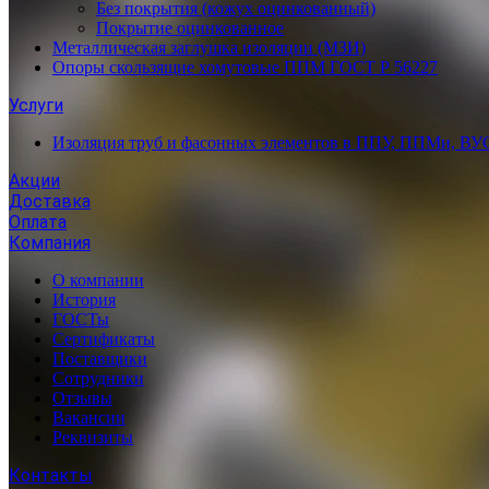
Без покрытия (кожух оцинкованный)
Покрытие оцинкованное
Металлическая заглушка изоляции (МЗИ)
Опоры скользящие хомутовые ППМ ГОСТ Р 56227
Услуги
Изоляция труб и фасонных элементов в ППУ, ППМи, ВУ
Акции
Доставка
Оплата
Компания
О компании
История
ГОСТы
Сертификаты
Поставщики
Сотрудники
Отзывы
Вакансии
Реквизиты
Контакты