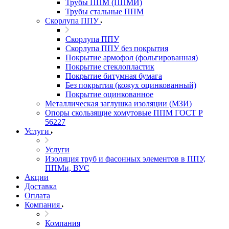
Трубы ППМ (ППМИ)
Трубы стальные ППМ
Скорлупа ППУ
Скорлупа ППУ
Скорлупа ППУ без покрытия
Покрытие армофол (фольгированная)
Покрытие стеклопластик
Покрытие битумная бумага
Без покрытия (кожух оцинкованный)
Покрытие оцинкованное
Металлическая заглушка изоляции (МЗИ)
Опоры скользящие хомутовые ППМ ГОСТ Р
56227
Услуги
Услуги
Изоляция труб и фасонных элементов в ППУ,
ППМи, ВУС
Акции
Доставка
Оплата
Компания
Компания