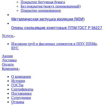
Покрытие битумная бумага
Без покрытия (кожух оцинкованный)
Покрытие оцинкованное
Металлическая заглушка изоляции (МЗИ)
Опоры скользящие хомутовые ППМ ГОСТ Р 56227
Услуги
Изоляция труб и фасонных элементов в ППУ, ППМи,
ВУС
Акции
Доставка
Оплата
Компания
О компании
История
ГОСТы
Сертификаты
Поставщики
Сотрудники
Отзывы