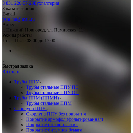
8 831 220-57-23
Бухгалтерия
Заказать звонок
E-mail
psm_nn@mail.ru
Адрес
г. Нижний Новгород, ул. Памирская, 11
Режим работы
Пн. – Пт.: с 08:00 до 17:00
Быстрая заявка
Каталог
Трубы ППУ
Трубы стальные ППУ ПЭ
Трубы стальные ППУ ОЦ
Трубы ППМ (ППМИ)
Трубы стальные ППМ
Скорлупа ППУ
Скорлупа ППУ без покрытия
Покрытие армофол (фольгированная)
Покрытие стеклопластик
Покрытие битумная бумага