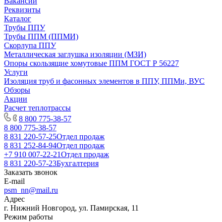
Вакансии
Реквизиты
Каталог
Трубы ППУ
Трубы ППМ (ППМИ)
Скорлупа ППУ
Металлическая заглушка изоляции (МЗИ)
Опоры скользящие хомутовые ППМ ГОСТ Р 56227
Услуги
Изоляция труб и фасонных элементов в ППУ, ППМи, ВУС
Обзоры
Акции
Расчет теплотрассы
8 800 775-38-57
8 800 775-38-57
8 831 220-57-25
Отдел продаж
8 831 252-84-94
Отдел продаж
+7 910 007-22-21
Отдел продаж
8 831 220-57-23
Бухгалтерия
Заказать звонок
E-mail
psm_nn@mail.ru
Адрес
г. Нижний Новгород, ул. Памирская, 11
Режим работы