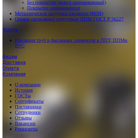
Без покрытия (кожух оцинкованный)
Покрытие оцинкованное
Металлическая заглушка изоляции (МЗИ)
Опоры скользящие хомутовые ППМ ГОСТ Р 56227
Услуги
Изоляция труб и фасонных элементов в ППУ, ППМи,
ВУС
Акции
Доставка
Оплата
Компания
О компании
История
ГОСТы
Сертификаты
Поставщики
Сотрудники
Отзывы
Вакансии
Реквизиты