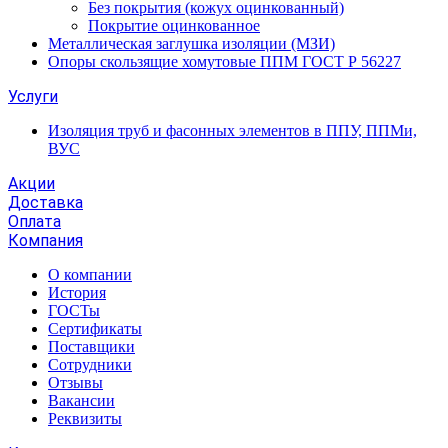
Без покрытия (кожух оцинкованный)
Покрытие оцинкованное
Металлическая заглушка изоляции (МЗИ)
Опоры скользящие хомутовые ППМ ГОСТ Р 56227
Услуги
Изоляция труб и фасонных элементов в ППУ, ППМи,
ВУС
Акции
Доставка
Оплата
Компания
О компании
История
ГОСТы
Сертификаты
Поставщики
Сотрудники
Отзывы
Вакансии
Реквизиты