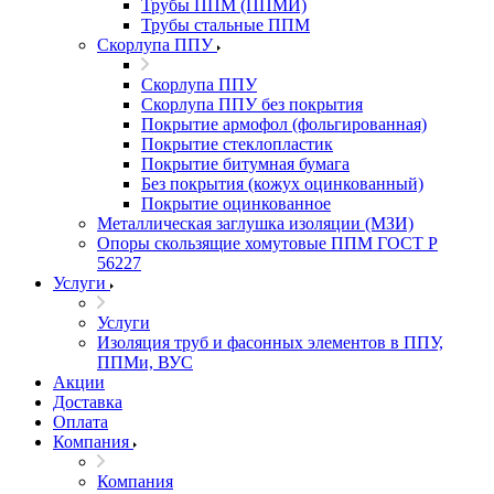
Трубы ППМ (ППМИ)
Трубы стальные ППМ
Скорлупа ППУ
Скорлупа ППУ
Скорлупа ППУ без покрытия
Покрытие армофол (фольгированная)
Покрытие стеклопластик
Покрытие битумная бумага
Без покрытия (кожух оцинкованный)
Покрытие оцинкованное
Металлическая заглушка изоляции (МЗИ)
Опоры скользящие хомутовые ППМ ГОСТ Р
56227
Услуги
Услуги
Изоляция труб и фасонных элементов в ППУ,
ППМи, ВУС
Акции
Доставка
Оплата
Компания
Компания