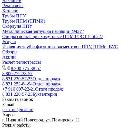
Вакансии
Реквизиты
Каталог
Трубы ППУ
Трубы ППМ (ППМИ)
Скорлупа ППУ
Металлическая заглушка изоляции (МЗИ)
Опоры скользящие хомутовые ППМ ГОСТ Р 56227
Услуги
Изоляция труб и фасонных элементов в ППУ, ППМи, ВУС
Обзоры
Акции
Расчет теплотрассы
8 800 775-38-57
8 800 775-38-57
8 831 220-57-25
Отдел продаж
8 831 252-84-94
Отдел продаж
+7 910 007-22-21
Отдел продаж
8 831 220-57-23
Бухгалтерия
Заказать звонок
E-mail
psm_nn@mail.ru
Адрес
г. Нижний Новгород, ул. Памирская, 11
Режим работы