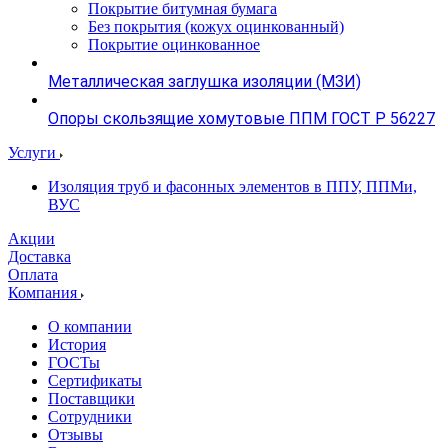
Покрытие битумная бумага
Без покрытия (кожух оцинкованный)
Покрытие оцинкованное
Металлическая заглушка изоляции (МЗИ)
Опоры скользящие хомутовые ППМ ГОСТ Р 56227
Услуги
Изоляция труб и фасонных элементов в ППУ, ППМи,
ВУС
Акции
Доставка
Оплата
Компания
О компании
История
ГОСТы
Сертификаты
Поставщики
Сотрудники
Отзывы