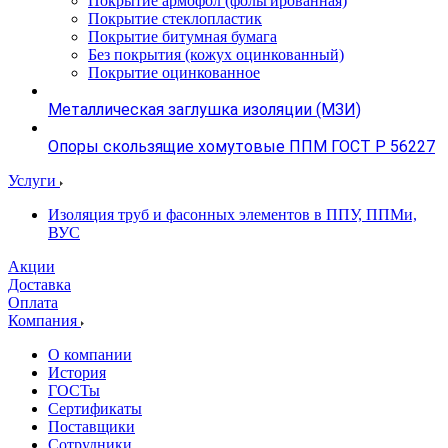
Покрытие армофол (фольгированная)
Покрытие стеклопластик
Покрытие битумная бумага
Без покрытия (кожух оцинкованный)
Покрытие оцинкованное
Металлическая заглушка изоляции (МЗИ)
Опоры скользящие хомутовые ППМ ГОСТ Р 56227
Услуги
Изоляция труб и фасонных элементов в ППУ, ППМи,
ВУС
Акции
Доставка
Оплата
Компания
О компании
История
ГОСТы
Сертификаты
Поставщики
Сотрудники