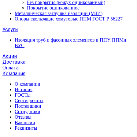
Без покрытия (кожух оцинкованный)
Покрытие оцинкованное
Металлическая заглушка изоляции (МЗИ)
Опоры скользящие хомутовые ППМ ГОСТ Р 56227
Услуги
Изоляция труб и фасонных элементов в ППУ, ППМи,
ВУС
Акции
Доставка
Оплата
Компания
О компании
История
ГОСТы
Сертификаты
Поставщики
Сотрудники
Отзывы
Вакансии
Реквизиты