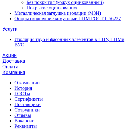
Без покрытия (кожух оцинкованный)
Покрытие оцинкованное
Металлическая заглушка изоляции (МЗИ)
Опоры скользящие хомутовые ППМ ГОСТ Р 56227
Услуги
Изоляция труб и фасонных элементов в ППУ, ППМи,
ВУС
Акции
Доставка
Оплата
Компания
О компании
История
ГОСТы
Сертификаты
Поставщики
Сотрудники
Отзывы
Вакансии
Реквизиты