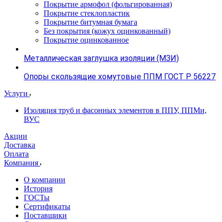
Покрытие армофол (фольгированная)
Покрытие стеклопластик
Покрытие битумная бумага
Без покрытия (кожух оцинкованный)
Покрытие оцинкованное
Металлическая заглушка изоляции (МЗИ)
Опоры скользящие хомутовые ППМ ГОСТ Р 56227
Услуги
Изоляция труб и фасонных элементов в ППУ, ППМи,
ВУС
Акции
Доставка
Оплата
Компания
О компании
История
ГОСТы
Сертификаты
Поставщики