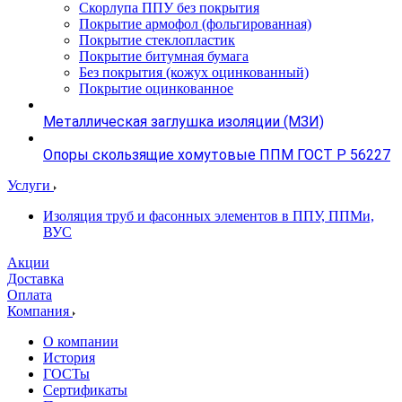
Скорлупа ППУ без покрытия
Покрытие армофол (фольгированная)
Покрытие стеклопластик
Покрытие битумная бумага
Без покрытия (кожух оцинкованный)
Покрытие оцинкованное
Металлическая заглушка изоляции (МЗИ)
Опоры скользящие хомутовые ППМ ГОСТ Р 56227
Услуги
Изоляция труб и фасонных элементов в ППУ, ППМи,
ВУС
Акции
Доставка
Оплата
Компания
О компании
История
ГОСТы
Сертификаты