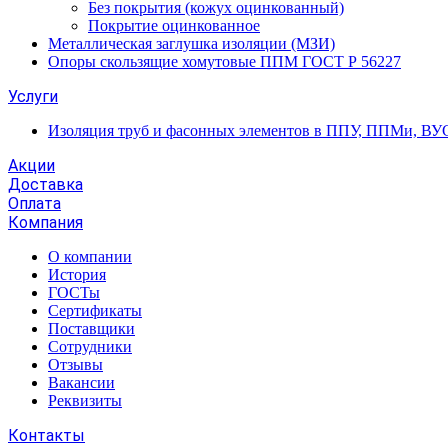
Без покрытия (кожух оцинкованный)
Покрытие оцинкованное
Металлическая заглушка изоляции (МЗИ)
Опоры скользящие хомутовые ППМ ГОСТ Р 56227
Услуги
Изоляция труб и фасонных элементов в ППУ, ППМи, ВУ
Акции
Доставка
Оплата
Компания
О компании
История
ГОСТы
Сертификаты
Поставщики
Сотрудники
Отзывы
Вакансии
Реквизиты
Контакты