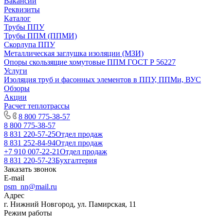
Вакансии
Реквизиты
Каталог
Трубы ППУ
Трубы ППМ (ППМИ)
Скорлупа ППУ
Металлическая заглушка изоляции (МЗИ)
Опоры скользящие хомутовые ППМ ГОСТ Р 56227
Услуги
Изоляция труб и фасонных элементов в ППУ, ППМи, ВУС
Обзоры
Акции
Расчет теплотрассы
8 800 775-38-57
8 800 775-38-57
8 831 220-57-25
Отдел продаж
8 831 252-84-94
Отдел продаж
+7 910 007-22-21
Отдел продаж
8 831 220-57-23
Бухгалтерия
Заказать звонок
E-mail
psm_nn@mail.ru
Адрес
г. Нижний Новгород, ул. Памирская, 11
Режим работы