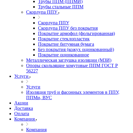
Трубы ППМ (ППМИ)
Трубы стальные ППМ
Скорлупа ППУ
Скорлупа ППУ
Скорлупа ППУ без покрытия
Покрытие армофол (фольгированная)
Покрытие стеклопластик
Покрытие битумная бумага
Без покрытия (кожух оцинкованный)
Покрытие оцинкованное
Металлическая заглушка изоляции (МЗИ)
Опоры скользящие хомутовые ППМ ГОСТ Р
56227
Услуги
Услуги
Изоляция труб и фасонных элементов в ППУ,
ППМи, ВУС
Акции
Доставка
Оплата
Компания
Компания