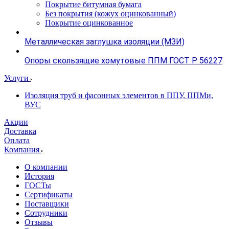
Покрытие битумная бумага
Без покрытия (кожух оцинкованный)
Покрытие оцинкованное
Металлическая заглушка изоляции (МЗИ)
Опоры скользящие хомутовые ППМ ГОСТ Р 56227
Услуги
Изоляция труб и фасонных элементов в ППУ, ППМи,
ВУС
Акции
Доставка
Оплата
Компания
О компании
История
ГОСТы
Сертификаты
Поставщики
Сотрудники
Отзывы