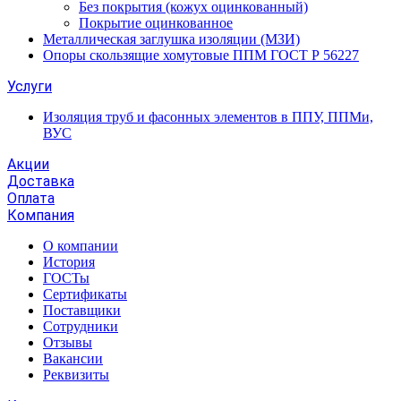
Без покрытия (кожух оцинкованный)
Покрытие оцинкованное
Металлическая заглушка изоляции (МЗИ)
Опоры скользящие хомутовые ППМ ГОСТ Р 56227
Услуги
Изоляция труб и фасонных элементов в ППУ, ППМи,
ВУС
Акции
Доставка
Оплата
Компания
О компании
История
ГОСТы
Сертификаты
Поставщики
Сотрудники
Отзывы
Вакансии
Реквизиты