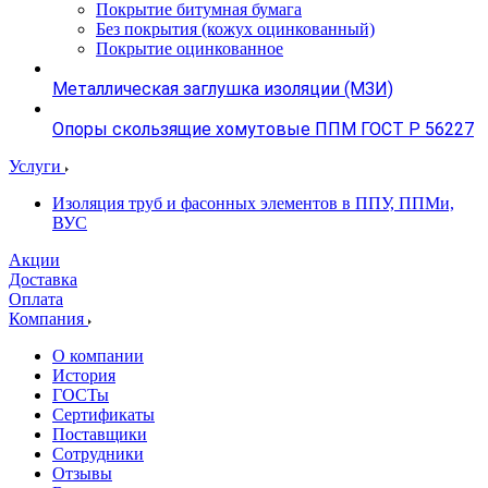
Покрытие битумная бумага
Без покрытия (кожух оцинкованный)
Покрытие оцинкованное
Металлическая заглушка изоляции (МЗИ)
Опоры скользящие хомутовые ППМ ГОСТ Р 56227
Услуги
Изоляция труб и фасонных элементов в ППУ, ППМи,
ВУС
Акции
Доставка
Оплата
Компания
О компании
История
ГОСТы
Сертификаты
Поставщики
Сотрудники
Отзывы