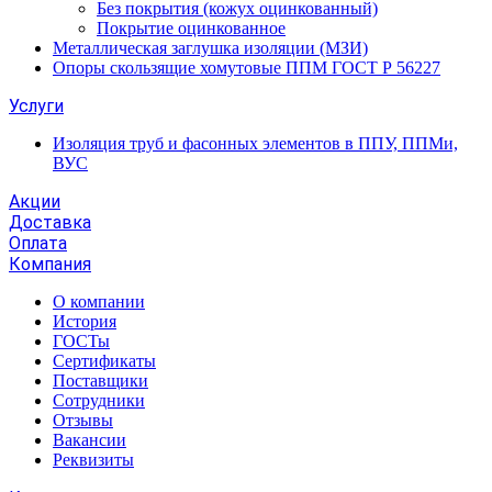
Без покрытия (кожух оцинкованный)
Покрытие оцинкованное
Металлическая заглушка изоляции (МЗИ)
Опоры скользящие хомутовые ППМ ГОСТ Р 56227
Услуги
Изоляция труб и фасонных элементов в ППУ, ППМи,
ВУС
Акции
Доставка
Оплата
Компания
О компании
История
ГОСТы
Сертификаты
Поставщики
Сотрудники
Отзывы
Вакансии
Реквизиты