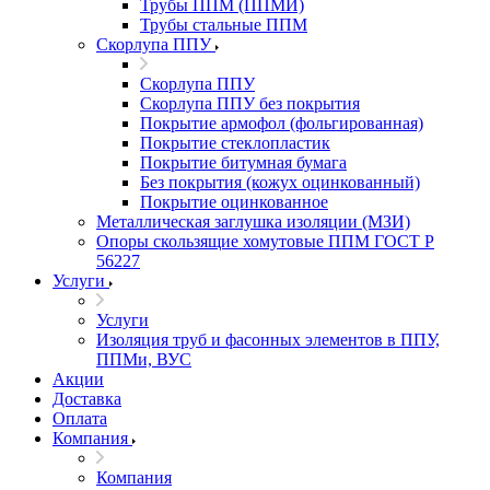
Трубы ППМ (ППМИ)
Трубы стальные ППМ
Скорлупа ППУ
Скорлупа ППУ
Скорлупа ППУ без покрытия
Покрытие армофол (фольгированная)
Покрытие стеклопластик
Покрытие битумная бумага
Без покрытия (кожух оцинкованный)
Покрытие оцинкованное
Металлическая заглушка изоляции (МЗИ)
Опоры скользящие хомутовые ППМ ГОСТ Р
56227
Услуги
Услуги
Изоляция труб и фасонных элементов в ППУ,
ППМи, ВУС
Акции
Доставка
Оплата
Компания
Компания