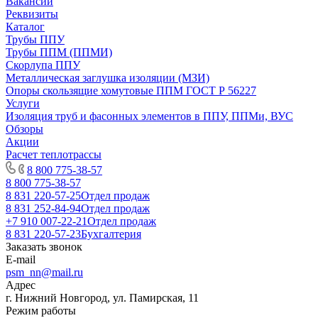
Вакансии
Реквизиты
Каталог
Трубы ППУ
Трубы ППМ (ППМИ)
Скорлупа ППУ
Металлическая заглушка изоляции (МЗИ)
Опоры скользящие хомутовые ППМ ГОСТ Р 56227
Услуги
Изоляция труб и фасонных элементов в ППУ, ППМи, ВУС
Обзоры
Акции
Расчет теплотрассы
8 800 775-38-57
8 800 775-38-57
8 831 220-57-25
Отдел продаж
8 831 252-84-94
Отдел продаж
+7 910 007-22-21
Отдел продаж
8 831 220-57-23
Бухгалтерия
Заказать звонок
E-mail
psm_nn@mail.ru
Адрес
г. Нижний Новгород, ул. Памирская, 11
Режим работы