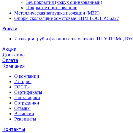
Без покрытия (кожух оцинкованный)
Покрытие оцинкованное
Металлическая заглушка изоляции (МЗИ)
Опоры скользящие хомутовые ППМ ГОСТ Р 56227
Услуги
Изоляция труб и фасонных элементов в ППУ, ППМи, ВУ
Акции
Доставка
Оплата
Компания
О компании
История
ГОСТы
Сертификаты
Поставщики
Сотрудники
Отзывы
Вакансии
Реквизиты
Контакты