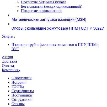
Покрытие битумная бумага
Без покрытия (кожух оцинкованный)
Покрытие оцинкованное
Металлическая заглушка изоляции (МЗИ)
Опоры скользящие хомутовые ППМ ГОСТ Р 56227
Услуги
Изоляция труб и фасонных элементов в ППУ, ППМи,
ВУС
Акции
Доставка
Оплата
Компания
О компании
История
ГОСТы
Сертификаты
Поставщики
Сотрудники
Отзывы