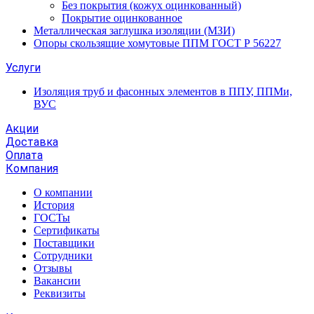
Без покрытия (кожух оцинкованный)
Покрытие оцинкованное
Металлическая заглушка изоляции (МЗИ)
Опоры скользящие хомутовые ППМ ГОСТ Р 56227
Услуги
Изоляция труб и фасонных элементов в ППУ, ППМи,
ВУС
Акции
Доставка
Оплата
Компания
О компании
История
ГОСТы
Сертификаты
Поставщики
Сотрудники
Отзывы
Вакансии
Реквизиты