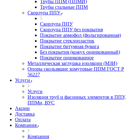
Трубы ППМ (ППМИ)
Трубы стальные ППМ
Скорлупа ППУ
Скорлупа ППУ
Скорлупа ППУ без покрытия
Покрытие армофол (фольгированная)
Покрытие стеклопластик
Покрытие битумная бумага
Без покрытия (кожух оцинкованный)
Покрытие оцинкованное
Металлическая заглушка изоляции (МЗИ)
Опоры скользящие хомутовые ППМ ГОСТ Р
56227
Услуги
Услуги
Изоляция труб и фасонных элементов в ППУ,
ППМи, ВУС
Акции
Доставка
Оплата
Компания
Компания