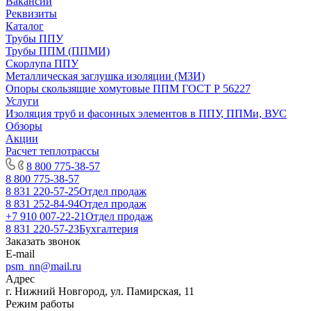
Вакансии
Реквизиты
Каталог
Трубы ППУ
Трубы ППМ (ППМИ)
Скорлупа ППУ
Металлическая заглушка изоляции (МЗИ)
Опоры скользящие хомутовые ППМ ГОСТ Р 56227
Услуги
Изоляция труб и фасонных элементов в ППУ, ППМи, ВУС
Обзоры
Акции
Расчет теплотрассы
8 800 775-38-57
8 800 775-38-57
8 831 220-57-25
Отдел продаж
8 831 252-84-94
Отдел продаж
+7 910 007-22-21
Отдел продаж
8 831 220-57-23
Бухгалтерия
Заказать звонок
E-mail
psm_nn@mail.ru
Адрес
г. Нижний Новгород, ул. Памирская, 11
Режим работы