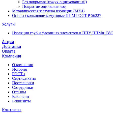
Без покрытия (кожух оцинкованный)
Покрытие оцинкованное
Металлическая заглушка изоляции (МЗИ)
Опоры скользящие хомутовые ППМ ГОСТ Р 56227
Услуги
Изоляция труб и фасонных элементов в ППУ, ППМи, ВУ
Акции
Доставка
Оплата
Компания
О компании
История
ГОСТы
Сертификаты
Поставщики
Сотрудники
Отзывы
Вакансии
Реквизиты
Контакты