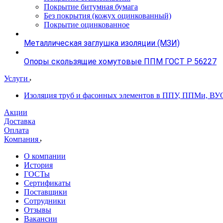
Покрытие битумная бумага
Без покрытия (кожух оцинкованный)
Покрытие оцинкованное
Металлическая заглушка изоляции (МЗИ)
Опоры скользящие хомутовые ППМ ГОСТ Р 56227
Услуги
Изоляция труб и фасонных элементов в ППУ, ППМи, ВУ
Акции
Доставка
Оплата
Компания
О компании
История
ГОСТы
Сертификаты
Поставщики
Сотрудники
Отзывы
Вакансии