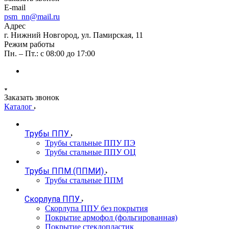
E-mail
psm_nn@mail.ru
Адрес
г. Нижний Новгород, ул. Памирская, 11
Режим работы
Пн. – Пт.: с 08:00 до 17:00
Заказать звонок
Каталог
Трубы ППУ
Трубы стальные ППУ ПЭ
Трубы стальные ППУ ОЦ
Трубы ППМ (ППМИ)
Трубы стальные ППМ
Скорлупа ППУ
Скорлупа ППУ без покрытия
Покрытие армофол (фольгированная)
Покрытие стеклопластик