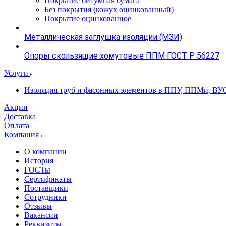
Покрытие битумная бумага
Без покрытия (кожух оцинкованный)
Покрытие оцинкованное
Металлическая заглушка изоляции (МЗИ)
Опоры скользящие хомутовые ППМ ГОСТ Р 56227
Услуги
Изоляция труб и фасонных элементов в ППУ, ППМи, ВУ
Акции
Доставка
Оплата
Компания
О компании
История
ГОСТы
Сертификаты
Поставщики
Сотрудники
Отзывы
Вакансии
Реквизиты