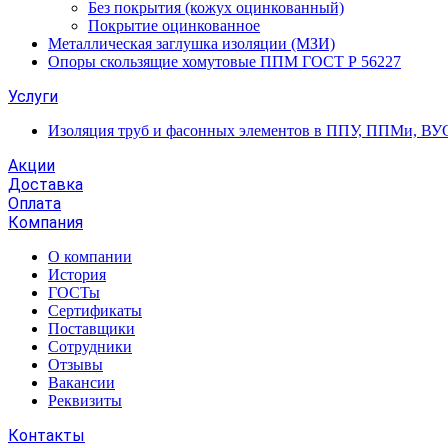
Без покрытия (кожух оцинкованный)
Покрытие оцинкованное
Металлическая заглушка изоляции (МЗИ)
Опоры скользящие хомутовые ППМ ГОСТ Р 56227
Услуги
Изоляция труб и фасонных элементов в ППУ, ППМи, ВУ
Акции
Доставка
Оплата
Компания
О компании
История
ГОСТы
Сертификаты
Поставщики
Сотрудники
Отзывы
Вакансии
Реквизиты
Контакты