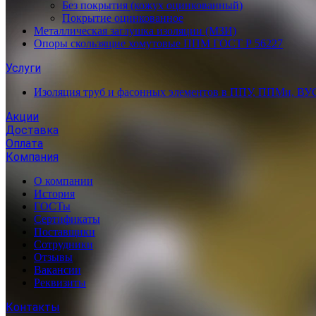
Без покрытия (кожух оцинкованный)
Покрытие оцинкованное
Металлическая заглушка изоляции (МЗИ)
Опоры скользящие хомутовые ППМ ГОСТ Р 56227
Услуги
Изоляция труб и фасонных элементов в ППУ, ППМи, ВУ
Акции
Доставка
Оплата
Компания
О компании
История
ГОСТы
Сертификаты
Поставщики
Сотрудники
Отзывы
Вакансии
Реквизиты
Контакты