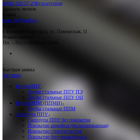
8 831 220-57-23
Бухгалтерия
Заказать звонок
E-mail
psm_nn@mail.ru
Адрес
г. Нижний Новгород, ул. Памирская, 11
Режим работы
Пн. – Пт.: с 08:00 до 17:00
Быстрая заявка
Каталог
Трубы ППУ
Трубы стальные ППУ ПЭ
Трубы стальные ППУ ОЦ
Трубы ППМ (ППМИ)
Трубы стальные ППМ
Скорлупа ППУ
Скорлупа ППУ без покрытия
Покрытие армофол (фольгированная)
Покрытие стеклопластик
Покрытие битумная бумага