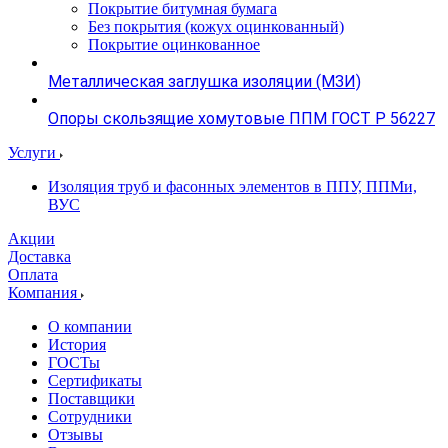
Покрытие битумная бумага
Без покрытия (кожух оцинкованный)
Покрытие оцинкованное
Металлическая заглушка изоляции (МЗИ)
Опоры скользящие хомутовые ППМ ГОСТ Р 56227
Услуги
Изоляция труб и фасонных элементов в ППУ, ППМи,
ВУС
Акции
Доставка
Оплата
Компания
О компании
История
ГОСТы
Сертификаты
Поставщики
Сотрудники
Отзывы