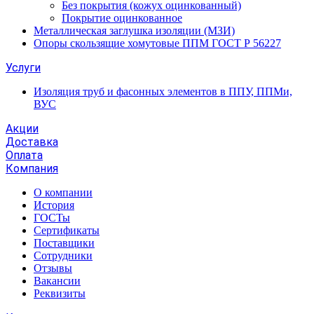
Без покрытия (кожух оцинкованный)
Покрытие оцинкованное
Металлическая заглушка изоляции (МЗИ)
Опоры скользящие хомутовые ППМ ГОСТ Р 56227
Услуги
Изоляция труб и фасонных элементов в ППУ, ППМи,
ВУС
Акции
Доставка
Оплата
Компания
О компании
История
ГОСТы
Сертификаты
Поставщики
Сотрудники
Отзывы
Вакансии
Реквизиты