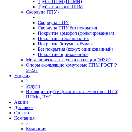
Трубы ППМ (ППМИ)
Трубы стальные ППМ
Скорлупа ППУ
Скорлупа ППУ
Скорлупа ППУ без покрытия
Покрытие армофол (фольгированная)
Покрытие стеклопластик
Покрытие битумная бумага
Без покрытия (кожух оцинкованный)
Покрытие оцинкованное
Металлическая заглушка изоляции (МЗИ)
Опоры скользящие хомутовые ППМ ГОСТ Р
56227
Услуги
Услуги
Изоляция труб и фасонных элементов в ППУ,
ППМи, ВУС
Акции
Доставка
Оплата
Компания
Компания