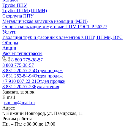
Трубы ППУ
Трубы ППМ (ППМИ)
Скорлупа ППУ
Металлическая заглушка изоляции (МЗИ)
Опоры скользящие хомутовые ППМ ГОСТ Р 56227
Услуги
Изоляция труб и фасонных элементов в ППУ, ППМи, ВУС
Обзоры
Акции
Расчет теплотрассы
8 800 775-38-57
8 800 775-38-57
8 831 220-57-25
Отдел продаж
8 831 252-84-94
Отдел продаж
+7 910 007-22-21
Отдел продаж
8 831 220-57-23
Бухгалтерия
Заказать звонок
E-mail
psm_nn@mail.ru
Адрес
г. Нижний Новгород, ул. Памирская, 11
Режим работы
Пн. – Пт.: с 08:00 до 17:00