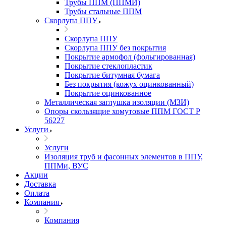
Трубы ППМ (ППМИ)
Трубы стальные ППМ
Скорлупа ППУ
Скорлупа ППУ
Скорлупа ППУ без покрытия
Покрытие армофол (фольгированная)
Покрытие стеклопластик
Покрытие битумная бумага
Без покрытия (кожух оцинкованный)
Покрытие оцинкованное
Металлическая заглушка изоляции (МЗИ)
Опоры скользящие хомутовые ППМ ГОСТ Р
56227
Услуги
Услуги
Изоляция труб и фасонных элементов в ППУ,
ППМи, ВУС
Акции
Доставка
Оплата
Компания
Компания