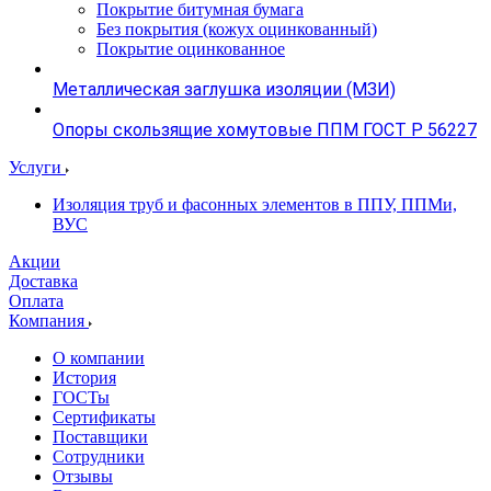
Покрытие битумная бумага
Без покрытия (кожух оцинкованный)
Покрытие оцинкованное
Металлическая заглушка изоляции (МЗИ)
Опоры скользящие хомутовые ППМ ГОСТ Р 56227
Услуги
Изоляция труб и фасонных элементов в ППУ, ППМи,
ВУС
Акции
Доставка
Оплата
Компания
О компании
История
ГОСТы
Сертификаты
Поставщики
Сотрудники
Отзывы