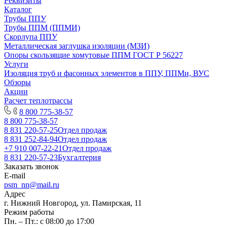
Реквизиты
Каталог
Трубы ППУ
Трубы ППМ (ППМИ)
Скорлупа ППУ
Металлическая заглушка изоляции (МЗИ)
Опоры скользящие хомутовые ППМ ГОСТ Р 56227
Услуги
Изоляция труб и фасонных элементов в ППУ, ППМи, ВУС
Обзоры
Акции
Расчет теплотрассы
8 800 775-38-57
8 800 775-38-57
8 831 220-57-25
Отдел продаж
8 831 252-84-94
Отдел продаж
+7 910 007-22-21
Отдел продаж
8 831 220-57-23
Бухгалтерия
Заказать звонок
E-mail
psm_nn@mail.ru
Адрес
г. Нижний Новгород, ул. Памирская, 11
Режим работы
Пн. – Пт.: с 08:00 до 17:00