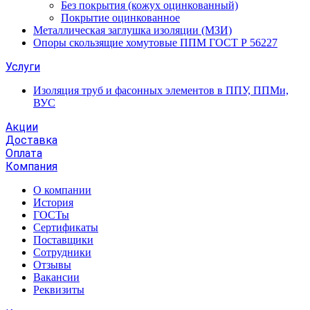
Без покрытия (кожух оцинкованный)
Покрытие оцинкованное
Металлическая заглушка изоляции (МЗИ)
Опоры скользящие хомутовые ППМ ГОСТ Р 56227
Услуги
Изоляция труб и фасонных элементов в ППУ, ППМи,
ВУС
Акции
Доставка
Оплата
Компания
О компании
История
ГОСТы
Сертификаты
Поставщики
Сотрудники
Отзывы
Вакансии
Реквизиты