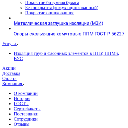
Покрытие битумная бумага
Без покрытия (кожух оцинкованный)
Покрытие оцинкованное
Металлическая заглушка изоляции (МЗИ)
Опоры скользящие хомутовые ППМ ГОСТ Р 56227
Услуги
Изоляция труб и фасонных элементов в ППУ, ППМи,
ВУС
Акции
Доставка
Оплата
Компания
О компании
История
ГОСТы
Сертификаты
Поставщики
Сотрудники
Отзывы