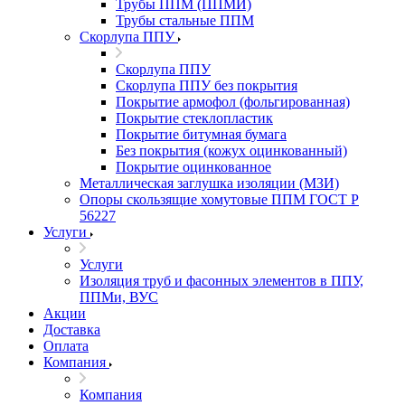
Трубы ППМ (ППМИ)
Трубы стальные ППМ
Скорлупа ППУ
Скорлупа ППУ
Скорлупа ППУ без покрытия
Покрытие армофол (фольгированная)
Покрытие стеклопластик
Покрытие битумная бумага
Без покрытия (кожух оцинкованный)
Покрытие оцинкованное
Металлическая заглушка изоляции (МЗИ)
Опоры скользящие хомутовые ППМ ГОСТ Р
56227
Услуги
Услуги
Изоляция труб и фасонных элементов в ППУ,
ППМи, ВУС
Акции
Доставка
Оплата
Компания
Компания