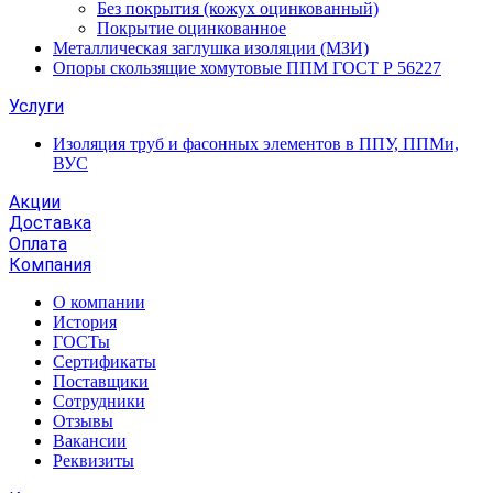
Без покрытия (кожух оцинкованный)
Покрытие оцинкованное
Металлическая заглушка изоляции (МЗИ)
Опоры скользящие хомутовые ППМ ГОСТ Р 56227
Услуги
Изоляция труб и фасонных элементов в ППУ, ППМи,
ВУС
Акции
Доставка
Оплата
Компания
О компании
История
ГОСТы
Сертификаты
Поставщики
Сотрудники
Отзывы
Вакансии
Реквизиты