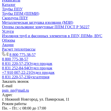
Реквизиты
Каталог
Трубы ППУ
Трубы ППМ (ППМИ)
Скорлупа ППУ
Металлическая заглушка изоляции (МЗИ)
Опоры скользящие хомутовые ППМ ГОСТ Р 56227
Услуги
Изоляция труб и фасонных элементов в ППУ, ППМи, ВУС
Обзоры
Акции
Расчет теплотрассы
8 800 775-38-57
8 800 775-38-57
8 831 220-57-25
Отдел продаж
8 831 252-84-94
Отдел продаж
+7 910 007-22-21
Отдел продаж
8 831 220-57-23
Бухгалтерия
Заказать звонок
E-mail
psm_nn@mail.ru
Адрес
г. Нижний Новгород, ул. Памирская, 11
Режим работы
Пн. – Пт.: с 08:00 до 17:00