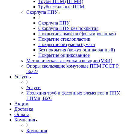
Трубы ППМ (ППМИ)
Трубы стальные ППМ
Скорлупа ППУ
Скорлупа ППУ
Скорлупа ППУ без покрытия
Покрытие армофол (фольгированная)
Покрытие стеклопластик
Покрытие битумная бумага
Без покрытия (кожух оцинкованный)
Покрытие оцинкованное
Металлическая заглушка изоляции (МЗИ)
Опоры скользящие хомутовые ППМ ГОСТ Р
56227
Услуги
Услуги
Изоляция труб и фасонных элементов в ППУ,
ППМи, ВУС
Акции
Доставка
Оплата
Компания
Компания