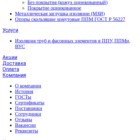
Без покрытия (кожух оцинкованный)
Покрытие оцинкованное
Металлическая заглушка изоляции (МЗИ)
Опоры скользящие хомутовые ППМ ГОСТ Р 56227
Услуги
Изоляция труб и фасонных элементов в ППУ, ППМи,
ВУС
Акции
Доставка
Оплата
Компания
О компании
История
ГОСТы
Сертификаты
Поставщики
Сотрудники
Отзывы
Вакансии
Реквизиты