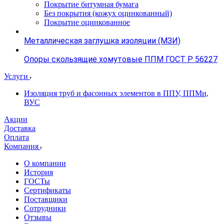
Покрытие битумная бумага
Без покрытия (кожух оцинкованный)
Покрытие оцинкованное
Металлическая заглушка изоляции (МЗИ)
Опоры скользящие хомутовые ППМ ГОСТ Р 56227
Услуги
Изоляция труб и фасонных элементов в ППУ, ППМи,
ВУС
Акции
Доставка
Оплата
Компания
О компании
История
ГОСТы
Сертификаты
Поставщики
Сотрудники
Отзывы