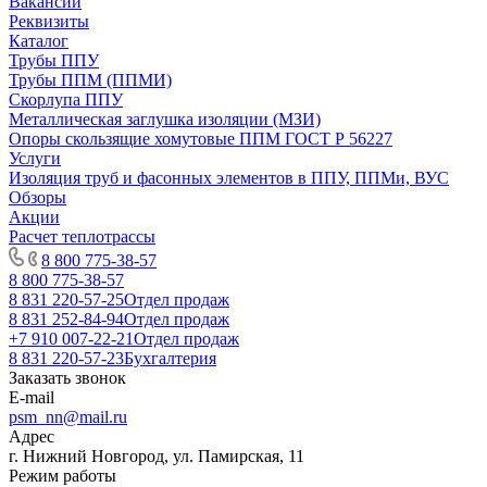
Вакансии
Реквизиты
Каталог
Трубы ППУ
Трубы ППМ (ППМИ)
Скорлупа ППУ
Металлическая заглушка изоляции (МЗИ)
Опоры скользящие хомутовые ППМ ГОСТ Р 56227
Услуги
Изоляция труб и фасонных элементов в ППУ, ППМи, ВУС
Обзоры
Акции
Расчет теплотрассы
8 800 775-38-57
8 800 775-38-57
8 831 220-57-25
Отдел продаж
8 831 252-84-94
Отдел продаж
+7 910 007-22-21
Отдел продаж
8 831 220-57-23
Бухгалтерия
Заказать звонок
E-mail
psm_nn@mail.ru
Адрес
г. Нижний Новгород, ул. Памирская, 11
Режим работы