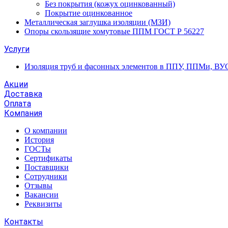
Без покрытия (кожух оцинкованный)
Покрытие оцинкованное
Металлическая заглушка изоляции (МЗИ)
Опоры скользящие хомутовые ППМ ГОСТ Р 56227
Услуги
Изоляция труб и фасонных элементов в ППУ, ППМи, ВУ
Акции
Доставка
Оплата
Компания
О компании
История
ГОСТы
Сертификаты
Поставщики
Сотрудники
Отзывы
Вакансии
Реквизиты
Контакты