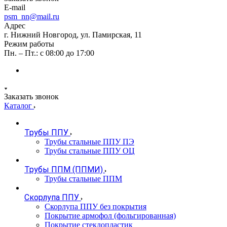
E-mail
psm_nn@mail.ru
Адрес
г. Нижний Новгород, ул. Памирская, 11
Режим работы
Пн. – Пт.: с 08:00 до 17:00
Заказать звонок
Каталог
Трубы ППУ
Трубы стальные ППУ ПЭ
Трубы стальные ППУ ОЦ
Трубы ППМ (ППМИ)
Трубы стальные ППМ
Скорлупа ППУ
Скорлупа ППУ без покрытия
Покрытие армофол (фольгированная)
Покрытие стеклопластик