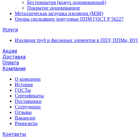
Без покрытия (кожух оцинкованный)
Покрытие оцинкованное
Металлическая заглушка изоляции (МЗИ)
Опоры скользящие хомутовые ППМ ГОСТ Р 56227
Услуги
Изоляция труб и фасонных элементов в ППУ, ППМи, ВУ
Акции
Доставка
Оплата
Компания
О компании
История
ГОСТы
Сертификаты
Поставщики
Сотрудники
Отзывы
Вакансии
Реквизиты
Контакты