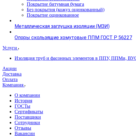
Покрытие битумная бумага
Без покрытия (кожух оцинкованный)
Покрытие оцинкованное
Металлическая заглушка изоляции (МЗИ)
Опоры скользящие хомутовые ППМ ГОСТ Р 56227
Услуги
Изоляция труб и фасонных элементов в ППУ, ППМи, ВУ
Акции
Доставка
Оплата
Компания
О компании
История
ГОСТы
Сертификаты
Поставщики
Сотрудники
Отзывы
Вакансии