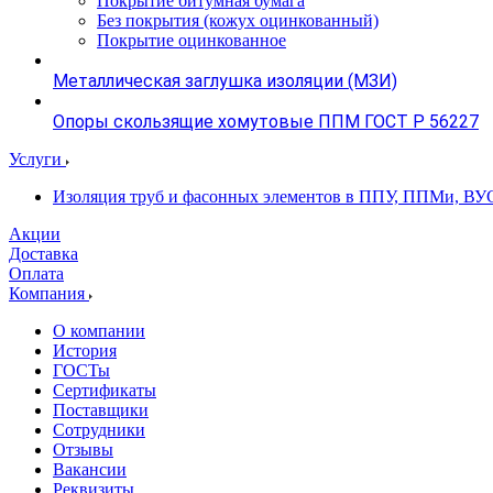
Покрытие битумная бумага
Без покрытия (кожух оцинкованный)
Покрытие оцинкованное
Металлическая заглушка изоляции (МЗИ)
Опоры скользящие хомутовые ППМ ГОСТ Р 56227
Услуги
Изоляция труб и фасонных элементов в ППУ, ППМи, ВУ
Акции
Доставка
Оплата
Компания
О компании
История
ГОСТы
Сертификаты
Поставщики
Сотрудники
Отзывы
Вакансии
Реквизиты