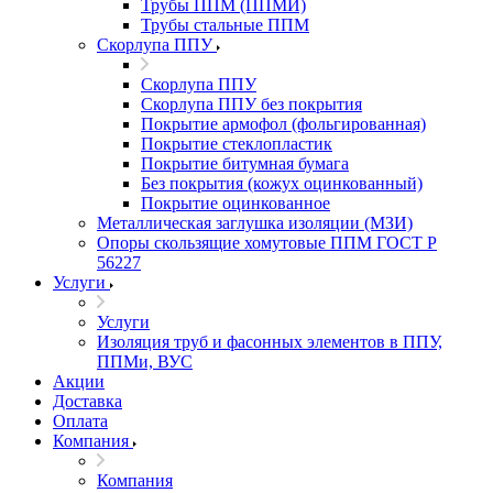
Трубы ППМ (ППМИ)
Трубы стальные ППМ
Скорлупа ППУ
Скорлупа ППУ
Скорлупа ППУ без покрытия
Покрытие армофол (фольгированная)
Покрытие стеклопластик
Покрытие битумная бумага
Без покрытия (кожух оцинкованный)
Покрытие оцинкованное
Металлическая заглушка изоляции (МЗИ)
Опоры скользящие хомутовые ППМ ГОСТ Р
56227
Услуги
Услуги
Изоляция труб и фасонных элементов в ППУ,
ППМи, ВУС
Акции
Доставка
Оплата
Компания
Компания