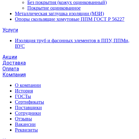
Без покрытия (кожух оцинкованный)
Покрытие оцинкованное
Металлическая заглушка изоляции (МЗИ)
Опоры скользящие хомутовые ППМ ГОСТ Р 56227
Услуги
Изоляция труб и фасонных элементов в ППУ, ППМи,
ВУС
Акции
Доставка
Оплата
Компания
О компании
История
ГОСТы
Сертификаты
Поставщики
Сотрудники
Отзывы
Вакансии
Реквизиты