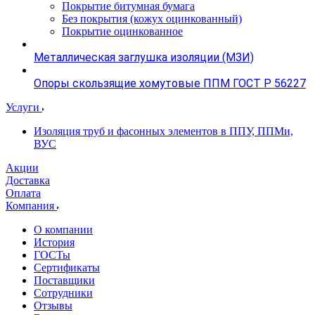
Покрытие битумная бумага
Без покрытия (кожух оцинкованный)
Покрытие оцинкованное
Металлическая заглушка изоляции (МЗИ)
Опоры скользящие хомутовые ППМ ГОСТ Р 56227
Услуги
Изоляция труб и фасонных элементов в ППУ, ППМи,
ВУС
Акции
Доставка
Оплата
Компания
О компании
История
ГОСТы
Сертификаты
Поставщики
Сотрудники
Отзывы