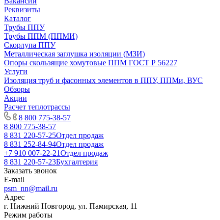
Вакансии
Реквизиты
Каталог
Трубы ППУ
Трубы ППМ (ППМИ)
Скорлупа ППУ
Металлическая заглушка изоляции (МЗИ)
Опоры скользящие хомутовые ППМ ГОСТ Р 56227
Услуги
Изоляция труб и фасонных элементов в ППУ, ППМи, ВУС
Обзоры
Акции
Расчет теплотрассы
8 800 775-38-57
8 800 775-38-57
8 831 220-57-25
Отдел продаж
8 831 252-84-94
Отдел продаж
+7 910 007-22-21
Отдел продаж
8 831 220-57-23
Бухгалтерия
Заказать звонок
E-mail
psm_nn@mail.ru
Адрес
г. Нижний Новгород, ул. Памирская, 11
Режим работы