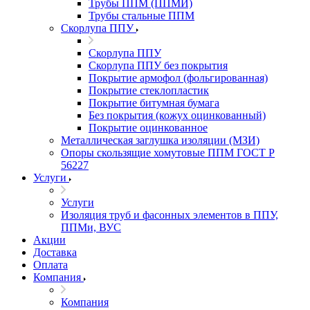
Трубы ППМ (ППМИ)
Трубы стальные ППМ
Скорлупа ППУ
Скорлупа ППУ
Скорлупа ППУ без покрытия
Покрытие армофол (фольгированная)
Покрытие стеклопластик
Покрытие битумная бумага
Без покрытия (кожух оцинкованный)
Покрытие оцинкованное
Металлическая заглушка изоляции (МЗИ)
Опоры скользящие хомутовые ППМ ГОСТ Р
56227
Услуги
Услуги
Изоляция труб и фасонных элементов в ППУ,
ППМи, ВУС
Акции
Доставка
Оплата
Компания
Компания