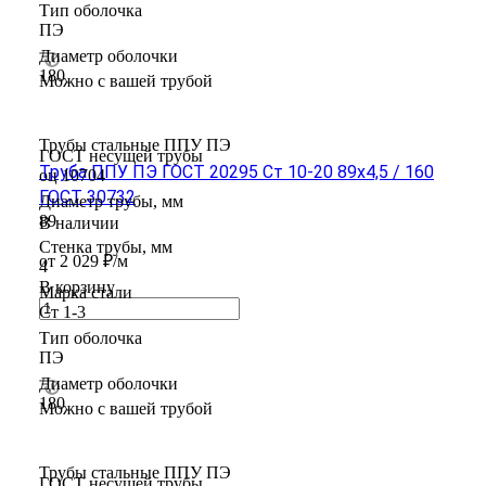
Тип оболочка
ПЭ
Диаметр оболочки
180
Можно с вашей трубой
Трубы стальные ППУ ПЭ
ГОСТ несущей трубы
Труба ППУ ПЭ ГОСТ 20295 Ст 10-20 89x4,5 / 160
оц 10704
ГОСТ 30732
Диаметр трубы, мм
89
В наличии
Стенка трубы, мм
от 2 029 ₽/м
4
В корзину
Марка стали
Ст 1-3
Тип оболочка
ПЭ
Диаметр оболочки
180
Можно с вашей трубой
Трубы стальные ППУ ПЭ
ГОСТ несущей трубы