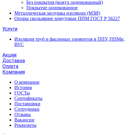
Без покрытия (кожух оцинкованный)
Покрытие оцинкованное
Металлическая заглушка изоляции (МЗИ)
Опоры скользящие хомутовые ППМ ГОСТ Р 56227
Услуги
Изоляция труб и фасонных элементов в ППУ, ППМи,
ВУС
Акции
Доставка
Оплата
Компания
О компании
История
ГОСТы
Сертификаты
Поставщики
Сотрудники
Отзывы
Вакансии
Реквизиты