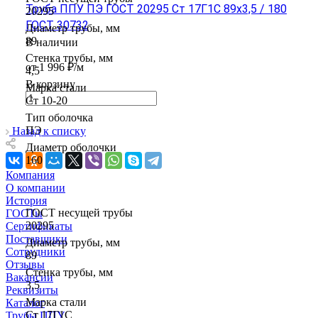
Труба ППУ ПЭ ГОСТ 20295 Ст 17Г1С 89x3,5 / 180
20295
ГОСТ 30732
Диаметр трубы, мм
89
В наличии
Стенка трубы, мм
от 1 996 ₽/м
4,5
В корзину
Марка стали
Ст 10-20
Тип оболочка
ПЭ
Назад к списку
Диаметр оболочки
160
Компания
О компании
История
ГОСТ несущей трубы
ГОСТы
20295
Сертификаты
Поставщики
Диаметр трубы, мм
Сотрудники
89
Отзывы
Стенка трубы, мм
Вакансии
3,5
Реквизиты
Марка стали
Каталог
Ст 17Г1С
Трубы ППУ