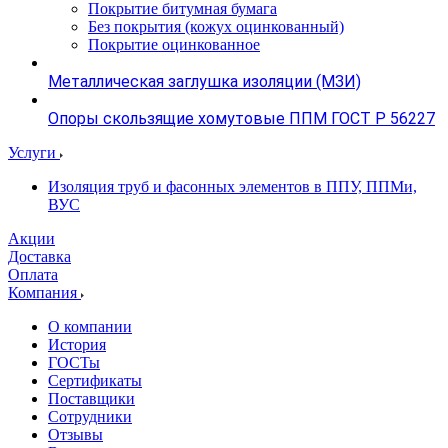
Покрытие битумная бумага
Без покрытия (кожух оцинкованный)
Покрытие оцинкованное
Металлическая заглушка изоляции (МЗИ)
Опоры скользящие хомутовые ППМ ГОСТ Р 56227
Услуги
Изоляция труб и фасонных элементов в ППУ, ППМи,
ВУС
Акции
Доставка
Оплата
Компания
О компании
История
ГОСТы
Сертификаты
Поставщики
Сотрудники
Отзывы