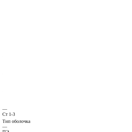
Характеристики
ГОСТ несущей трубы
?
Основная труба
—
10705
Диаметр трубы, мм
—
89
Стенка трубы, мм
—
2,8
Марка стали
—
Ст 1-3
Тип оболочка
—
ПЭ