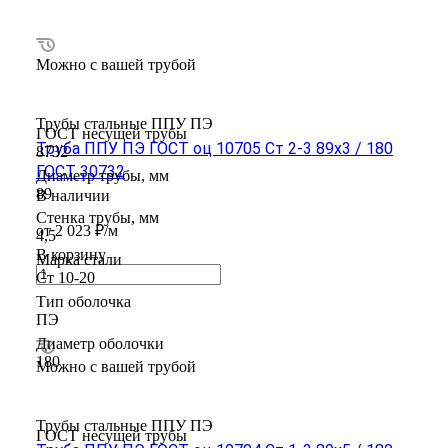
Можно с вашей трубой
Трубы стальные ППУ ПЭ
ГОСТ несущей трубы
Труба ППУ ПЭ ГОСТ оц 10705 Ст 2-3 89x3 / 180
8732
ГОСТ 30732
Диаметр трубы, мм
89
В наличии
Стенка трубы, мм
от 2 023 ₽/м
4,5
В корзину
Марка стали
Ст 10-20
Тип оболочка
ПЭ
Диаметр оболочки
180
Можно с вашей трубой
Трубы стальные ППУ ПЭ
ГОСТ несущей трубы