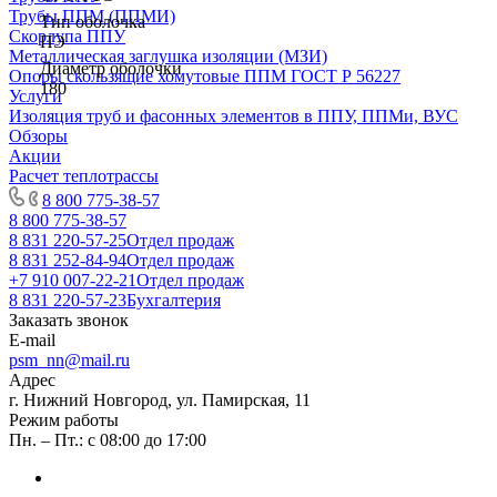
Трубы ППМ (ППМИ)
Тип оболочка
Скорлупа ППУ
ПЭ
Металлическая заглушка изоляции (МЗИ)
Диаметр оболочки
Опоры скользящие хомутовые ППМ ГОСТ Р 56227
180
Услуги
Изоляция труб и фасонных элементов в ППУ, ППМи, ВУС
Обзоры
Акции
Расчет теплотрассы
8 800 775-38-57
8 800 775-38-57
8 831 220-57-25
Отдел продаж
8 831 252-84-94
Отдел продаж
+7 910 007-22-21
Отдел продаж
8 831 220-57-23
Бухгалтерия
Заказать звонок
E-mail
psm_nn@mail.ru
Адрес
г. Нижний Новгород, ул. Памирская, 11
Режим работы
Пн. – Пт.: с 08:00 до 17:00