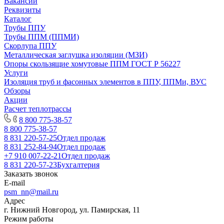
Вакансии
Реквизиты
Каталог
Трубы ППУ
Трубы ППМ (ППМИ)
Скорлупа ППУ
Металлическая заглушка изоляции (МЗИ)
Опоры скользящие хомутовые ППМ ГОСТ Р 56227
Услуги
Изоляция труб и фасонных элементов в ППУ, ППМи, ВУС
Обзоры
Акции
Расчет теплотрассы
8 800 775-38-57
8 800 775-38-57
8 831 220-57-25
Отдел продаж
8 831 252-84-94
Отдел продаж
+7 910 007-22-21
Отдел продаж
8 831 220-57-23
Бухгалтерия
Заказать звонок
E-mail
psm_nn@mail.ru
Адрес
г. Нижний Новгород, ул. Памирская, 11
Режим работы