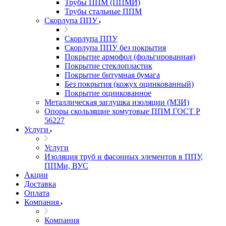
Трубы ППМ (ППМИ)
Трубы стальные ППМ
Скорлупа ППУ
Скорлупа ППУ
Скорлупа ППУ без покрытия
Покрытие армофол (фольгированная)
Покрытие стеклопластик
Покрытие битумная бумага
Без покрытия (кожух оцинкованный)
Покрытие оцинкованное
Металлическая заглушка изоляции (МЗИ)
Опоры скользящие хомутовые ППМ ГОСТ Р
56227
Услуги
Услуги
Изоляция труб и фасонных элементов в ППУ,
ППМи, ВУС
Акции
Доставка
Оплата
Компания
Компания