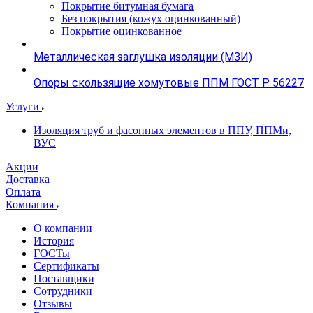
Покрытие битумная бумага
Без покрытия (кожух оцинкованный)
Покрытие оцинкованное
Металлическая заглушка изоляции (МЗИ)
Опоры скользящие хомутовые ППМ ГОСТ Р 56227
Услуги
Изоляция труб и фасонных элементов в ППУ, ППМи,
ВУС
Акции
Доставка
Оплата
Компания
О компании
История
ГОСТы
Сертификаты
Поставщики
Сотрудники
Отзывы