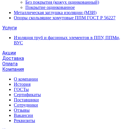
Без покрытия (кожух оцинкованный)
Покрытие оцинкованное
Металлическая заглушка изоляции (МЗИ)
Опоры скользящие хомутовые ППМ ГОСТ Р 56227
Услуги
Изоляция труб и фасонных элементов в ППУ, ППМи,
ВУС
Акции
Доставка
Оплата
Компания
О компании
История
ГОСТы
Сертификаты
Поставщики
Сотрудники
Отзывы
Вакансии
Реквизиты