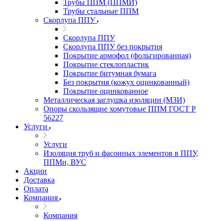
Трубы ППМ (ППМИ)
Трубы стальные ППМ
Скорлупа ППУ
Скорлупа ППУ
Скорлупа ППУ без покрытия
Покрытие армофол (фольгированная)
Покрытие стеклопластик
Покрытие битумная бумага
Без покрытия (кожух оцинкованный)
Покрытие оцинкованное
Металлическая заглушка изоляции (МЗИ)
Опоры скользящие хомутовые ППМ ГОСТ Р
56227
Услуги
Услуги
Изоляция труб и фасонных элементов в ППУ,
ППМи, ВУС
Акции
Доставка
Оплата
Компания
Компания