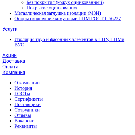
Без покрытия (кожух оцинкованный)
Покрытие оцинкованное
Металлическая заглушка изоляции (МЗИ)
Опоры скользящие хомутовые ППМ ГОСТ Р 56227
Услуги
Изоляция труб и фасонных элементов в ППУ, ППМи,
ВУС
Акции
Доставка
Оплата
Компания
О компании
История
ГОСТы
Сертификаты
Поставщики
Сотрудники
Отзывы
Вакансии
Реквизиты