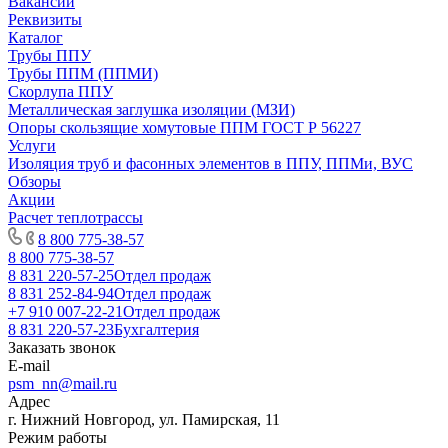
Вакансии
Реквизиты
Каталог
Трубы ППУ
Трубы ППМ (ППМИ)
Скорлупа ППУ
Металлическая заглушка изоляции (МЗИ)
Опоры скользящие хомутовые ППМ ГОСТ Р 56227
Услуги
Изоляция труб и фасонных элементов в ППУ, ППМи, ВУС
Обзоры
Акции
Расчет теплотрассы
8 800 775-38-57
8 800 775-38-57
8 831 220-57-25
Отдел продаж
8 831 252-84-94
Отдел продаж
+7 910 007-22-21
Отдел продаж
8 831 220-57-23
Бухгалтерия
Заказать звонок
E-mail
psm_nn@mail.ru
Адрес
г. Нижний Новгород, ул. Памирская, 11
Режим работы