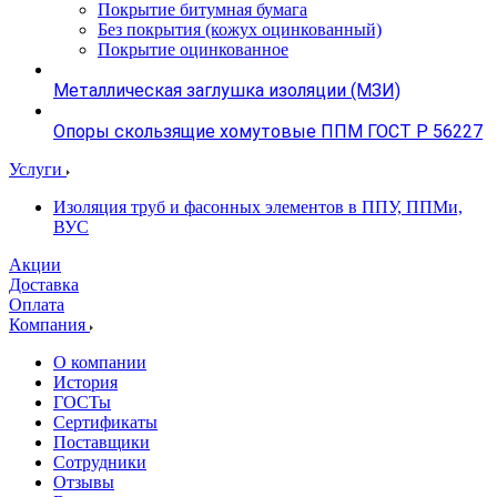
Покрытие битумная бумага
Без покрытия (кожух оцинкованный)
Покрытие оцинкованное
Металлическая заглушка изоляции (МЗИ)
Опоры скользящие хомутовые ППМ ГОСТ Р 56227
Услуги
Изоляция труб и фасонных элементов в ППУ, ППМи,
ВУС
Акции
Доставка
Оплата
Компания
О компании
История
ГОСТы
Сертификаты
Поставщики
Сотрудники
Отзывы