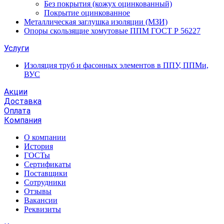
Без покрытия (кожух оцинкованный)
Покрытие оцинкованное
Металлическая заглушка изоляции (МЗИ)
Опоры скользящие хомутовые ППМ ГОСТ Р 56227
Услуги
Изоляция труб и фасонных элементов в ППУ, ППМи,
ВУС
Акции
Доставка
Оплата
Компания
О компании
История
ГОСТы
Сертификаты
Поставщики
Сотрудники
Отзывы
Вакансии
Реквизиты