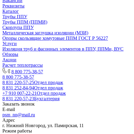
Вакансии
Реквизиты
Каталог
Трубы ППУ
Трубы ППМ (ППМИ)
Скорлупа ППУ
Металлическая заглушка изоляции (МЗИ)
Опоры скользящие хомутовые ППМ ГОСТ Р 56227
Услуги
Изоляция труб и фасонных элементов в ППУ, ППМи, ВУС
Обзоры
Акции
Расчет теплотрассы
8 800 775-38-57
8 800 775-38-57
8 831 220-57-25
Отдел продаж
8 831 252-84-94
Отдел продаж
+7 910 007-22-21
Отдел продаж
8 831 220-57-23
Бухгалтерия
Заказать звонок
E-mail
psm_nn@mail.ru
Адрес
г. Нижний Новгород, ул. Памирская, 11
Режим работы