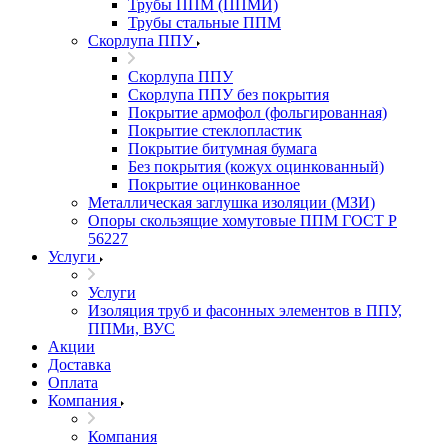
Трубы ППМ (ППМИ)
Трубы стальные ППМ
Скорлупа ППУ
Скорлупа ППУ
Скорлупа ППУ без покрытия
Покрытие армофол (фольгированная)
Покрытие стеклопластик
Покрытие битумная бумага
Без покрытия (кожух оцинкованный)
Покрытие оцинкованное
Металлическая заглушка изоляции (МЗИ)
Опоры скользящие хомутовые ППМ ГОСТ Р
56227
Услуги
Услуги
Изоляция труб и фасонных элементов в ППУ,
ППМи, ВУС
Акции
Доставка
Оплата
Компания
Компания