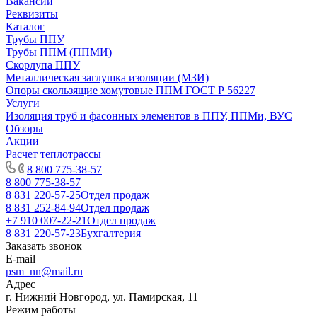
Вакансии
Реквизиты
Каталог
Трубы ППУ
Трубы ППМ (ППМИ)
Скорлупа ППУ
Металлическая заглушка изоляции (МЗИ)
Опоры скользящие хомутовые ППМ ГОСТ Р 56227
Услуги
Изоляция труб и фасонных элементов в ППУ, ППМи, ВУС
Обзоры
Акции
Расчет теплотрассы
8 800 775-38-57
8 800 775-38-57
8 831 220-57-25
Отдел продаж
8 831 252-84-94
Отдел продаж
+7 910 007-22-21
Отдел продаж
8 831 220-57-23
Бухгалтерия
Заказать звонок
E-mail
psm_nn@mail.ru
Адрес
г. Нижний Новгород, ул. Памирская, 11
Режим работы