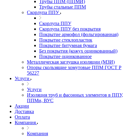
Трубы ППМ (ППМИ)
Трубы стальные ППМ
Скорлупа ППУ
Скорлупа ППУ
Скорлупа ППУ без покрытия
Покрытие армофол (фольгированная)
Покрытие стеклопластик
Покрытие битумная бумага
Без покрытия (кожух оцинкованный)
Покрытие оцинкованное
Металлическая заглушка изоляции (МЗИ)
Опоры скользящие хомутовые ППМ ГОСТ Р
56227
Услуги
Услуги
Изоляция труб и фасонных элементов в ППУ,
ППМи, ВУС
Акции
Доставка
Оплата
Компания
Компания