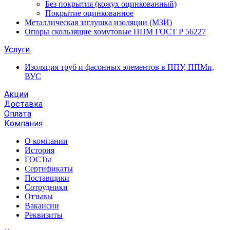
Без покрытия (кожух оцинкованный)
Покрытие оцинкованное
Металлическая заглушка изоляции (МЗИ)
Опоры скользящие хомутовые ППМ ГОСТ Р 56227
Услуги
Изоляция труб и фасонных элементов в ППУ, ППМи,
ВУС
Акции
Доставка
Оплата
Компания
О компании
История
ГОСТы
Сертификаты
Поставщики
Сотрудники
Отзывы
Вакансии
Реквизиты