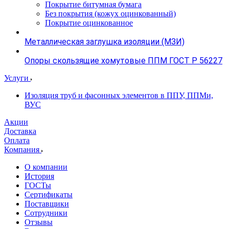
Покрытие битумная бумага
Без покрытия (кожух оцинкованный)
Покрытие оцинкованное
Металлическая заглушка изоляции (МЗИ)
Опоры скользящие хомутовые ППМ ГОСТ Р 56227
Услуги
Изоляция труб и фасонных элементов в ППУ, ППМи,
ВУС
Акции
Доставка
Оплата
Компания
О компании
История
ГОСТы
Сертификаты
Поставщики
Сотрудники
Отзывы