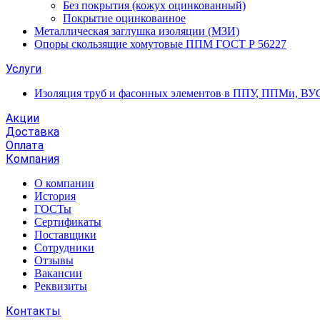
Без покрытия (кожух оцинкованный)
Покрытие оцинкованное
Металлическая заглушка изоляции (МЗИ)
Опоры скользящие хомутовые ППМ ГОСТ Р 56227
Услуги
Изоляция труб и фасонных элементов в ППУ, ППМи, ВУ
Акции
Доставка
Оплата
Компания
О компании
История
ГОСТы
Сертификаты
Поставщики
Сотрудники
Отзывы
Вакансии
Реквизиты
Контакты