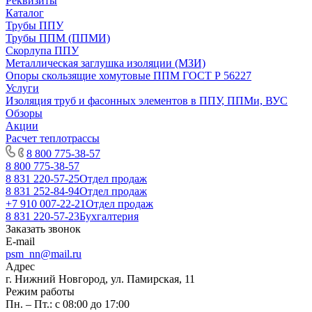
Реквизиты
Каталог
Трубы ППУ
Трубы ППМ (ППМИ)
Скорлупа ППУ
Металлическая заглушка изоляции (МЗИ)
Опоры скользящие хомутовые ППМ ГОСТ Р 56227
Услуги
Изоляция труб и фасонных элементов в ППУ, ППМи, ВУС
Обзоры
Акции
Расчет теплотрассы
8 800 775-38-57
8 800 775-38-57
8 831 220-57-25
Отдел продаж
8 831 252-84-94
Отдел продаж
+7 910 007-22-21
Отдел продаж
8 831 220-57-23
Бухгалтерия
Заказать звонок
E-mail
psm_nn@mail.ru
Адрес
г. Нижний Новгород, ул. Памирская, 11
Режим работы
Пн. – Пт.: с 08:00 до 17:00