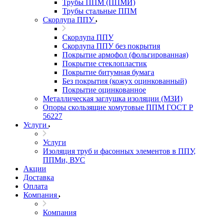
Трубы ППМ (ППМИ)
Трубы стальные ППМ
Скорлупа ППУ
Скорлупа ППУ
Скорлупа ППУ без покрытия
Покрытие армофол (фольгированная)
Покрытие стеклопластик
Покрытие битумная бумага
Без покрытия (кожух оцинкованный)
Покрытие оцинкованное
Металлическая заглушка изоляции (МЗИ)
Опоры скользящие хомутовые ППМ ГОСТ Р
56227
Услуги
Услуги
Изоляция труб и фасонных элементов в ППУ,
ППМи, ВУС
Акции
Доставка
Оплата
Компания
Компания