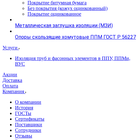
Покрытие битумная бумага
Без покрытия (кожух оцинкованный)
Покрытие оцинкованное
Металлическая заглушка изоляции (МЗИ)
Опоры скользящие хомутовые ППМ ГОСТ Р 56227
Услуги
Изоляция труб и фасонных элементов в ППУ, ППМи,
ВУС
Акции
Доставка
Оплата
Компания
О компании
История
ГОСТы
Сертификаты
Поставщики
Сотрудники
Отзывы