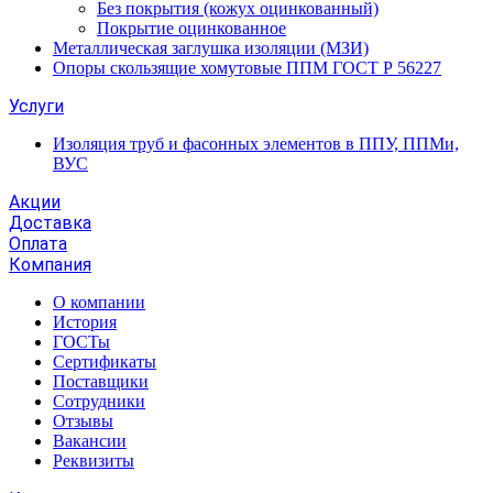
Без покрытия (кожух оцинкованный)
Покрытие оцинкованное
Металлическая заглушка изоляции (МЗИ)
Опоры скользящие хомутовые ППМ ГОСТ Р 56227
Услуги
Изоляция труб и фасонных элементов в ППУ, ППМи,
ВУС
Акции
Доставка
Оплата
Компания
О компании
История
ГОСТы
Сертификаты
Поставщики
Сотрудники
Отзывы
Вакансии
Реквизиты